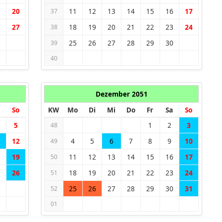
9
20
11
12
13
14
15
16
17
37
6
27
18
19
20
21
22
23
24
38
25
26
27
28
29
30
39
40
Dezember 2051
So
KW
Mo
Di
Mi
Do
Fr
Sa
So
5
1
2
3
48
1
12
4
5
6
7
8
9
10
49
8
19
11
12
13
14
15
16
17
50
5
26
18
19
20
21
22
23
24
51
25
26
27
28
29
30
31
52
01