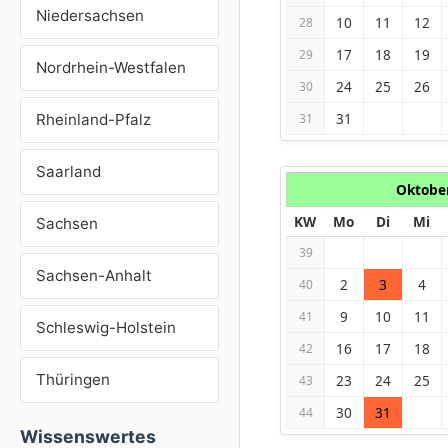
Niedersachsen
10
11
12
28
17
18
19
29
Nordrhein-Westfalen
24
25
26
30
31
Rheinland-Pfalz
31
Saarland
Oktobe
KW
Mo
Di
Mi
Sachsen
39
Sachsen-Anhalt
2
3
4
40
9
10
11
41
Schleswig-Holstein
16
17
18
42
Thüringen
23
24
25
43
30
31
44
Wissenswertes