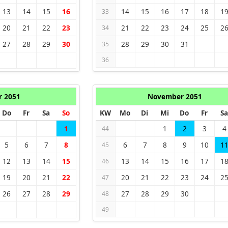
13
14
15
16
14
15
16
17
18
1
33
20
21
22
23
21
22
23
24
25
2
34
27
28
29
30
28
29
30
31
35
36
r 2051
November 2051
Do
Fr
Sa
So
KW
Mo
Di
Mi
Do
Fr
Sa
1
1
2
3
4
44
5
6
7
8
6
7
8
9
10
1
45
12
13
14
15
13
14
15
16
17
1
46
19
20
21
22
20
21
22
23
24
2
47
26
27
28
29
27
28
29
30
48
49