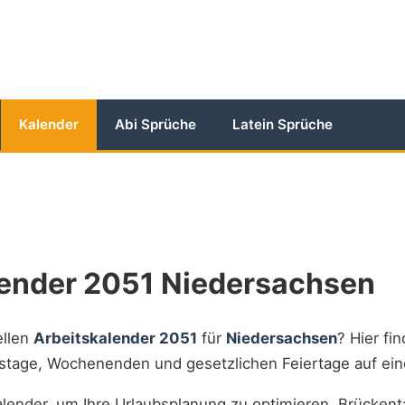
Kalender
Abi Sprüche
Latein Sprüche
lender 2051 Niedersachsen
ellen
Arbeitskalender 2051
für
Niedersachsen
? Hier fin
itstage, Wochenenden und gesetzlichen Feiertage auf ein
lender, um Ihre Urlaubsplanung zu optimieren, Brückent