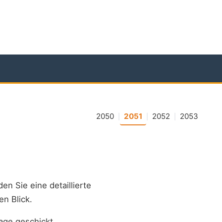
2050
2051
2052
2053
|
|
|
den Sie eine detaillierte
en Blick.
age geschickt