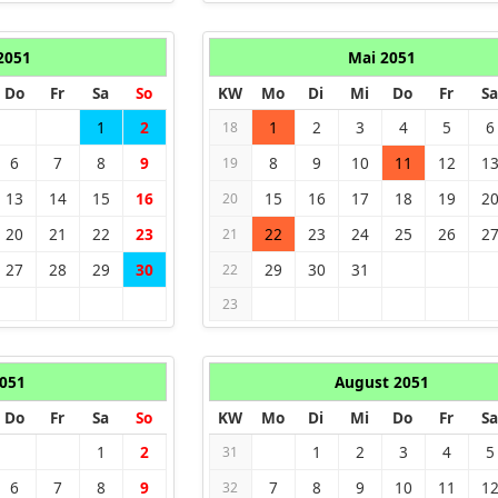
 2051
Mai 2051
Do
Fr
Sa
So
KW
Mo
Di
Mi
Do
Fr
Sa
1
2
1
2
3
4
5
6
18
6
7
8
9
8
9
10
11
12
1
19
13
14
15
16
15
16
17
18
19
2
20
20
21
22
23
22
23
24
25
26
2
21
27
28
29
30
29
30
31
22
23
2051
August 2051
Do
Fr
Sa
So
KW
Mo
Di
Mi
Do
Fr
Sa
1
2
1
2
3
4
5
31
6
7
8
9
7
8
9
10
11
1
32