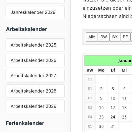
einzusetzen oder ein
Jahreskalender 2029
Niedersachsen sind b
Arbeitskalender
Alle
BW
BY
BE
Arbeitskalender 2025
Arbeitskalender 2026
Januar
KW
Mo
Di
Mi
Arbeitskalender 2027
52
2
3
4
01
Arbeitskalender 2028
9
10
11
02
Arbeitskalender 2029
16
17
18
03
23
24
25
04
Ferienkalender
30
31
05