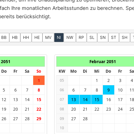
fach Ihre monatlichen Arbeitsstunden zu berechnen. Spez
ereits berücksichtigt.
BB
HB
HH
HE
MV
NI
NW
RP
SL
SN
ST
SH
 2051
Februar 2051
Do
Fr
Sa
So
KW
Mo
Di
Mi
Do
Fr
Sa
1
1
2
3
4
05
5
6
7
8
6
7
8
9
10
1
06
12
13
14
15
13
14
15
16
17
1
07
19
20
21
22
20
21
22
23
24
2
08
26
27
28
29
27
28
09
10