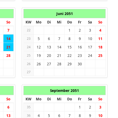
Juni 2051
So
KW
Mo
Di
Mi
Do
Fr
Sa
So
7
1
2
3
4
22
3
14
5
6
7
8
9
10
11
23
0
21
12
13
14
15
16
17
18
24
7
28
19
20
21
22
23
24
25
25
26
27
28
29
30
26
27
September 2051
So
KW
Mo
Di
Mi
Do
Fr
Sa
So
6
1
2
3
35
2
13
4
5
6
7
8
9
10
36