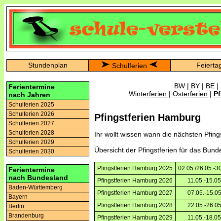
Stundenplan
Feierta
Schulferien
BW
|
BY
|
BE
|
Ferientermine
Winterferien
|
Osterferien
|
Pf
nach Jahren
Schulferien 2025
Schulferien 2026
Pfingstferien Hamburg
Schulferien 2027
Schulferien 2028
Ihr wollt wissen wann die nächsten Pfings
Schulferien 2029
Übersicht der Pfingstferien für das Bu
Schulferien 2030
Pfingstferien Hamburg 2025
02.05./26.05.-3
Ferientermine
nach Bundesland
Pfingstferien Hamburg 2026
11.05.-15.05
Baden-Württemberg
Pfingstferien Hamburg 2027
07.05.-15.05
Bayern
Pfingstferien Hamburg 2028
22.05.-26.05
Berlin
Brandenburg
Pfingstferien Hamburg 2029
11.05.-18.05