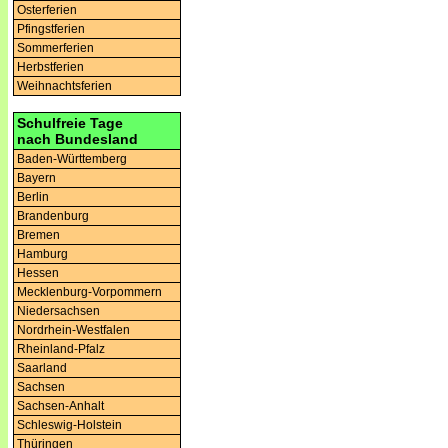
Osterferien
Pfingstferien
Sommerferien
Herbstferien
Weihnachtsferien
Schulfreie Tage
nach Bundesland
Baden-Württemberg
Bayern
Berlin
Brandenburg
Bremen
Hamburg
Hessen
Mecklenburg-Vorpommern
Niedersachsen
Nordrhein-Westfalen
Rheinland-Pfalz
Saarland
Sachsen
Sachsen-Anhalt
Schleswig-Holstein
Thüringen