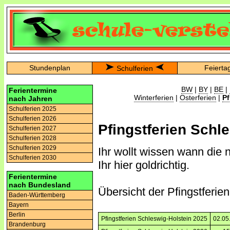
Stundenplan
Feierta
Schulferien
BW
|
BY
|
BE
|
Ferientermine
Winterferien
|
Osterferien
|
Pf
nach Jahren
Schulferien 2025
Schulferien 2026
Pfingstferien Schl
Schulferien 2027
Schulferien 2028
Schulferien 2029
Ihr wollt wissen wann die 
Schulferien 2030
Ihr hier goldrichtig.
Ferientermine
nach Bundesland
Übersicht der Pfingstferie
Baden-Württemberg
Bayern
Berlin
Pfingstferien Schleswig-Holstein 2025
02.05.
Brandenburg