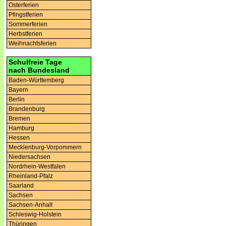
Osterferien
Pfingstferien
Sommerferien
Herbstferien
Weihnachtsferien
Schulfreie Tage
nach Bundesland
Baden-Württemberg
Bayern
Berlin
Brandenburg
Bremen
Hamburg
Hessen
Mecklenburg-Vorpommern
Niedersachsen
Nordrhein-Westfalen
Rheinland-Pfalz
Saarland
Sachsen
Sachsen-Anhalt
Schleswig-Holstein
Thüringen