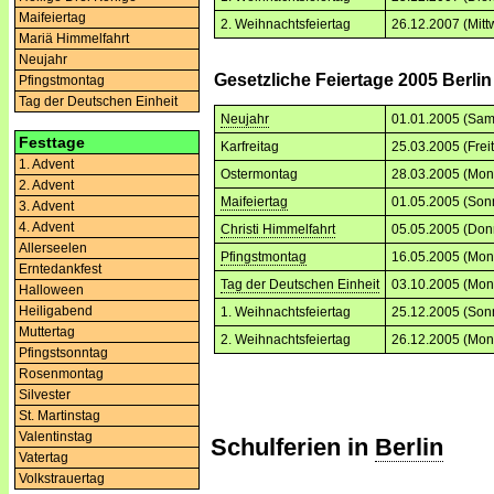
Maifeiertag
2. Weihnachtsfeiertag
26.12.2007 (Mitt
Mariä Himmelfahrt
Neujahr
Gesetzliche Feiertage 2005 Berlin
Pfingstmontag
Tag der Deutschen Einheit
Neujahr
01.01.2005 (Sam
Festtage
Karfreitag
25.03.2005 (Frei
1. Advent
Ostermontag
28.03.2005 (Mon
2. Advent
Maifeiertag
01.05.2005 (Son
3. Advent
4. Advent
Christi Himmelfahrt
05.05.2005 (Don
Allerseelen
Pfingstmontag
16.05.2005 (Mon
Erntedankfest
Tag der Deutschen Einheit
03.10.2005 (Mon
Halloween
Heiligabend
1. Weihnachtsfeiertag
25.12.2005 (Son
Muttertag
2. Weihnachtsfeiertag
26.12.2005 (Mon
Pfingstsonntag
Rosenmontag
Silvester
St. Martinstag
Valentinstag
Schulferien in
Berlin
Vatertag
Volkstrauertag