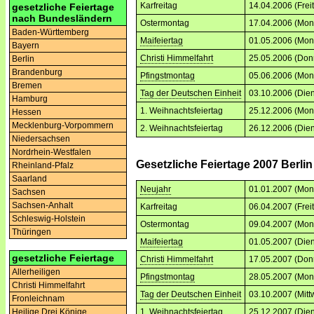
Karfreitag
14.04.2006 (Frei
gesetzliche Feiertage
nach Bundesländern
Ostermontag
17.04.2006 (Mon
Baden-Württemberg
Maifeiertag
01.05.2006 (Mon
Bayern
Christi Himmelfahrt
25.05.2006 (Don
Berlin
Brandenburg
Pfingstmontag
05.06.2006 (Mon
Bremen
Tag der Deutschen Einheit
03.10.2006 (Dien
Hamburg
1. Weihnachtsfeiertag
25.12.2006 (Mon
Hessen
Mecklenburg-Vorpommern
2. Weihnachtsfeiertag
26.12.2006 (Dien
Niedersachsen
Nordrhein-Westfalen
Gesetzliche Feiertage 2007 Berlin
Rheinland-Pfalz
Saarland
Neujahr
01.01.2007 (Mon
Sachsen
Sachsen-Anhalt
Karfreitag
06.04.2007 (Frei
Schleswig-Holstein
Ostermontag
09.04.2007 (Mon
Thüringen
Maifeiertag
01.05.2007 (Dien
gesetzliche Feiertage
Christi Himmelfahrt
17.05.2007 (Don
Allerheiligen
Pfingstmontag
28.05.2007 (Mon
Christi Himmelfahrt
Tag der Deutschen Einheit
03.10.2007 (Mitt
Fronleichnam
1. Weihnachtsfeiertag
25.12.2007 (Dien
Heilige Drei Könige