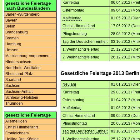
Karfreitag
06.04.2012 (Frei
gesetzliche Feiertage
nach Bundesländern
Ostermontag
09.04.2012 (Mon
Baden-Württemberg
Maifeiertag
01.05.2012 (Dien
Bayern
Christi Himmelfahrt
17.05.2012 (Don
Berlin
Brandenburg
Pfingstmontag
28.05.2012 (Mon
Bremen
Tag der Deutschen Einheit
03.10.2012 (Mitt
Hamburg
1. Weihnachtsfeiertag
25.12.2012 (Dien
Hessen
Mecklenburg-Vorpommern
2. Weihnachtsfeiertag
26.12.2012 (Mitt
Niedersachsen
Nordrhein-Westfalen
Gesetzliche Feiertage 2013 Berlin
Rheinland-Pfalz
Saarland
Neujahr
01.01.2013 (Dien
Sachsen
Sachsen-Anhalt
Karfreitag
29.03.2013 (Frei
Schleswig-Holstein
Ostermontag
01.04.2013 (Mon
Thüringen
Maifeiertag
01.05.2013 (Mitt
gesetzliche Feiertage
Christi Himmelfahrt
09.05.2013 (Don
Allerheiligen
Pfingstmontag
20.05.2013 (Mon
Christi Himmelfahrt
Tag der Deutschen Einheit
03.10.2013 (Don
Fronleichnam
1. Weihnachtsfeiertag
25.12.2013 (Mitt
Heilige Drei Könige