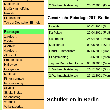
Maifeiertag
2. Weihnachtsfeiertag
26.12.2013 (Don
Mariä Himmelfahrt
Neujahr
Gesetzliche Feiertage 2011 Berlin
Pfingstmontag
Tag der Deutschen Einheit
Neujahr
01.01.2011 (Sam
Festtage
Karfreitag
22.04.2011 (Frei
1. Advent
Ostermontag
25.04.2011 (Mon
2. Advent
Maifeiertag
01.05.2011 (Son
3. Advent
4. Advent
Christi Himmelfahrt
02.06.2011 (Don
Allerseelen
Pfingstmontag
13.06.2011 (Mon
Erntedankfest
Tag der Deutschen Einheit
03.10.2011 (Mon
Halloween
Heiligabend
1. Weihnachtsfeiertag
25.12.2011 (Son
Muttertag
2. Weihnachtsfeiertag
26.12.2011 (Mon
Pfingstsonntag
Rosenmontag
Silvester
St. Martinstag
Valentinstag
Schulferien in
Berlin
Vatertag
Volkstrauertag