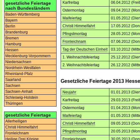
Karfreitag
06.04.2012 (Frei
gesetzliche Feiertage
nach Bundesländern
Ostermontag
09.04.2012 (Mon
Baden-Württemberg
Maifeiertag
01.05.2012 (Dien
Bayern
Christi Himmelfahrt
17.05.2012 (Don
Berlin
Brandenburg
Pfingstmontag
28.05.2012 (Mon
Bremen
Fronleichnam
07.06.2012 (Don
Hamburg
Tag der Deutschen Einheit
03.10.2012 (Mitt
Hessen
Mecklenburg-Vorpommern
1. Weihnachtsfeiertag
25.12.2012 (Dien
Niedersachsen
2. Weihnachtsfeiertag
26.12.2012 (Mitt
Nordrhein-Westfalen
Rheinland-Pfalz
Saarland
Gesetzliche Feiertage 2013 Hess
Sachsen
Sachsen-Anhalt
Neujahr
01.01.2013 (Dien
Schleswig-Holstein
Karfreitag
29.03.2013 (Frei
Thüringen
Ostermontag
01.04.2013 (Mon
gesetzliche Feiertage
Maifeiertag
01.05.2013 (Mitt
Allerheiligen
Christi Himmelfahrt
09.05.2013 (Don
Christi Himmelfahrt
Pfingstmontag
20.05.2013 (Mon
Fronleichnam
Fronleichnam
30.05.2013 (Don
Heilige Drei Könige