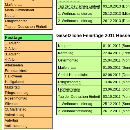
Maifeiertag
Tag der Deutschen Einheit
03.10.2013 (Don
Mariä Himmelfahrt
1. Weihnachtsfeiertag
25.12.2013 (Mitt
Neujahr
2. Weihnachtsfeiertag
26.12.2013 (Don
Pfingstmontag
Tag der Deutschen Einheit
Gesetzliche Feiertage 2011 Hess
Festtage
1. Advent
Neujahr
01.01.2011 (Sam
2. Advent
Karfreitag
22.04.2011 (Frei
3. Advent
4. Advent
Ostermontag
25.04.2011 (Mon
Allerseelen
Maifeiertag
01.05.2011 (Son
Erntedankfest
Christi Himmelfahrt
02.06.2011 (Don
Halloween
Heiligabend
Pfingstmontag
13.06.2011 (Mon
Muttertag
Fronleichnam
23.06.2011 (Don
Pfingstsonntag
Tag der Deutschen Einheit
03.10.2011 (Mon
Rosenmontag
Silvester
1. Weihnachtsfeiertag
25.12.2011 (Son
St. Martinstag
2. Weihnachtsfeiertag
26.12.2011 (Mon
Valentinstag
Vatertag
Volkstrauertag