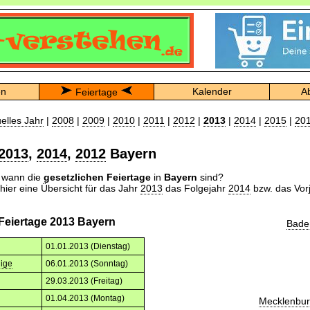
en
Kalender
A
Feiertage
uelles Jahr
|
2008
|
2009
|
2010
|
2011
|
2012
|
2013
|
2014
|
2015
|
20
2013
,
2014
,
2012
Bayern
n wann die
gesetzlichen Feiertage
in
Bayern
sind?
 hier eine Übersicht für das Jahr
2013
das Folgejahr
2014
bzw. das Vor
 Feiertage 2013 Bayern
Bade
01.01.2013 (Dienstag)
nige
06.01.2013 (Sonntag)
29.03.2013 (Freitag)
01.04.2013 (Montag)
Mecklenbu