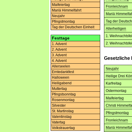
Maifeiertag
Fronleichnam
Mariä Himmelfahrt
Mariä Himmelfah
Neujahr
Tag der Deutsch
Pfingstmontag
Tag der Deutschen Einheit
Allerheiligen
1. Weihnachtsfe
Festtage
2. Weihnachtsfe
1. Advent
2. Advent
3. Advent
Gesetzliche
4. Advent
Allerseelen
Neujahr
Erntedankfest
Heilige Drei Kö
Halloween
Heiligabend
Karfreitag
Muttertag
Ostermontag
Pfingstsonntag
Maifeiertag
Rosenmontag
Silvester
Christi Himmelfa
St. Martinstag
Pfingstmontag
Valentinstag
Fronleichnam
Vatertag
Mariä Himmelfah
Volkstrauertag