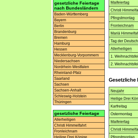
Maifeiertag
gesetzliche Feiertage
nach Bundesländern
Christi Himmelfa
Baden-Württemberg
Pfingstmontag
Bayern
Fronleichnam
Berlin
Brandenburg
Mariä Himmelfah
Bremen
Tag der Deutsch
Hamburg
Allerheiligen
Hessen
Mecklenburg-Vorpommern
1. Weihnachtsfe
Niedersachsen
2. Weihnachtsfe
Nordrhein-Westfalen
Rheinland-Pfalz
Saarland
Gesetzliche
Sachsen
Sachsen-Anhalt
Neujahr
Schleswig-Holstein
Heilige Drei Kö
Thüringen
Karfreitag
gesetzliche Feiertage
Ostermontag
Allerheiligen
Maifeiertag
Christi Himmelfahrt
Christi Himmelfa
Fronleichnam
Pfingstmontag
Heilige Drei Könige