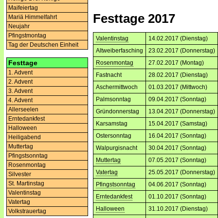
Maifeiertag
Festtage 2017
Mariä Himmelfahrt
Neujahr
Pfingstmontag
Valentinstag
14.02.2017 (Dienstag)
Tag der Deutschen Einheit
Altweiberfasching
23.02.2017 (Donnerstag)
Festtage
Rosenmontag
27.02.2017 (Montag)
1. Advent
Fastnacht
28.02.2017 (Dienstag)
2. Advent
Aschermittwoch
01.03.2017 (Mittwoch)
3. Advent
Palmsonntag
09.04.2017 (Sonntag)
4. Advent
Allerseelen
Gründonnerstag
13.04.2017 (Donnerstag)
Erntedankfest
Karsamstag
15.04.2017 (Samstag)
Halloween
Ostersonntag
16.04.2017 (Sonntag)
Heiligabend
Muttertag
Walpurgisnacht
30.04.2017 (Sonntag)
Pfingstsonntag
Muttertag
07.05.2017 (Sonntag)
Rosenmontag
Vatertag
25.05.2017 (Donnerstag)
Silvester
St. Martinstag
Pfingstsonntag
04.06.2017 (Sonntag)
Valentinstag
Erntedankfest
01.10.2017 (Sonntag)
Vatertag
Halloween
31.10.2017 (Dienstag)
Volkstrauertag