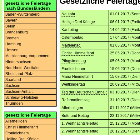
Gesetzliche Feiertag
gesetzliche Feiertage
nach Bundesländern
Neujahr
01.01.2017 (Sonn
Baden-Württemberg
Bayern
Heilige Drei Könige
06.01.2017 (Freit
Berlin
Karfreitag
14.04.2017 (Freit
Brandenburg
Ostermontag
17.04.2017 (Mont
Bremen
Hamburg
Maifeiertag
01.05.2017 (Mont
Hessen
Christi Himmelfahrt
25.05.2017 (Donn
Mecklenburg-Vorpommern
Pfingstmontag
05.06.2017 (Mont
Niedersachsen
Nordrhein-Westfalen
Fronleichnam
15.06.2017 (Donn
Rheinland-Pfalz
Mariä Himmelfahrt
15.08.2017 (Dien
Saarland
Weltkindertag
20.09.2017 (Mitt
Sachsen
Sachsen-Anhalt
Tag der Deutschen Einheit
03.10.2017 (Dien
Schleswig-Holstein
Reformationstag
31.10.2017 (Dien
Thüringen
Allerheiligen
01.11.2017 (Mitt
gesetzliche Feiertage
Buß- und Bettag
22.11.2017 (Mitt
Allerheiligen
1. Weihnachtsfeiertag
25.12.2017 (Mont
Christi Himmelfahrt
2. Weihnachtsfeiertag
26.12.2017 (Dien
Fronleichnam
Heilige Drei Könige