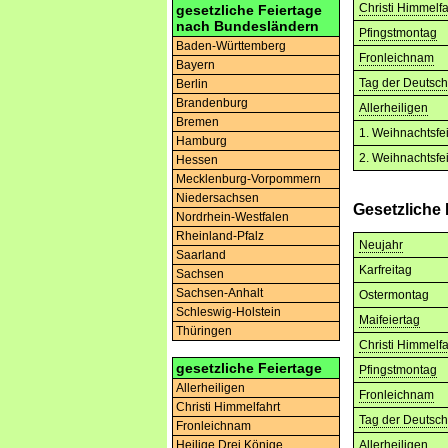
Christi Himmelfa
gesetzliche Feiertage
nach Bundesländern
Pfingstmontag
Baden-Württemberg
Fronleichnam
Bayern
Tag der Deutsch
Berlin
Brandenburg
Allerheiligen
Bremen
1. Weihnachtsfe
Hamburg
2. Weihnachtsfe
Hessen
Mecklenburg-Vorpommern
Niedersachsen
Gesetzliche 
Nordrhein-Westfalen
Rheinland-Pfalz
Neujahr
Saarland
Karfreitag
Sachsen
Sachsen-Anhalt
Ostermontag
Schleswig-Holstein
Maifeiertag
Thüringen
Christi Himmelfa
gesetzliche Feiertage
Pfingstmontag
Allerheiligen
Fronleichnam
Christi Himmelfahrt
Tag der Deutsch
Fronleichnam
Allerheiligen
Heilige Drei Könige