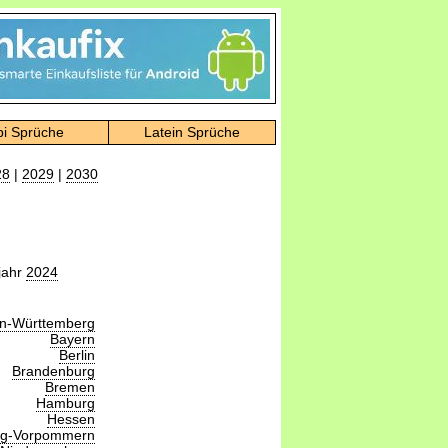
bi Sprüche
Latein Sprüche
28
|
2029
|
2030
jahr
2024
n-Württemberg
Bayern
Berlin
Brandenburg
Bremen
Hamburg
Hessen
rg-Vorpommern