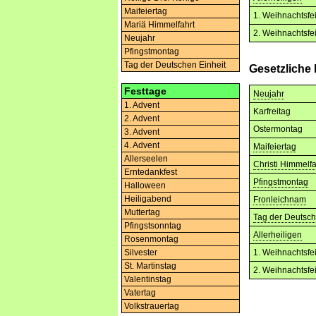
Maifeiertag
1. Weihnachtsfe
Mariä Himmelfahrt
2. Weihnachtsfe
Neujahr
Pfingstmontag
Tag der Deutschen Einheit
Gesetzliche 
Festtage
Neujahr
1. Advent
Karfreitag
2. Advent
Ostermontag
3. Advent
4. Advent
Maifeiertag
Allerseelen
Christi Himmelfa
Erntedankfest
Pfingstmontag
Halloween
Heiligabend
Fronleichnam
Muttertag
Tag der Deutsch
Pfingstsonntag
Allerheiligen
Rosenmontag
Silvester
1. Weihnachtsfe
St. Martinstag
2. Weihnachtsfe
Valentinstag
Vatertag
Volkstrauertag