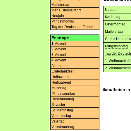
Maifeiertag
Neujahr
Mariä Himmelfahrt
Neujahr
Karfreitag
Pfingstmontag
Ostermontag
Tag der Deutschen Einheit
Maifeiertag
Festtage
Christi Himmelfa
1. Advent
Pfingstmontag
2. Advent
Tag der Deutsch
3. Advent
4. Advent
1. Weihnachtsfe
Allerseelen
2. Weihnachtsfe
Erntedankfest
Halloween
Heiligabend
Muttertag
Schulferien i
Pfingstsonntag
Rosenmontag
Silvester
St. Martinstag
Valentinstag
Vatertag
Volkstrauertag