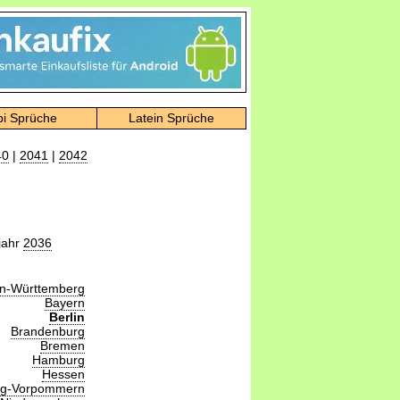
bi Sprüche
Latein Sprüche
40
|
2041
|
2042
jahr
2036
n-Württemberg
Bayern
Berlin
Brandenburg
Bremen
Hamburg
Hessen
rg-Vorpommern