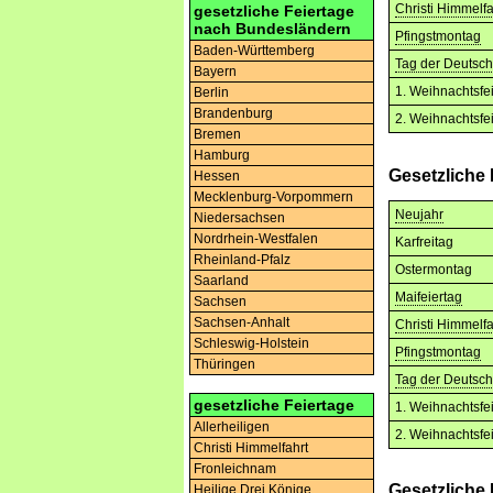
Christi Himmelfa
gesetzliche Feiertage
nach Bundesländern
Pfingstmontag
Baden-Württemberg
Tag der Deutsch
Bayern
1. Weihnachtsfe
Berlin
Brandenburg
2. Weihnachtsfe
Bremen
Hamburg
Gesetzliche 
Hessen
Mecklenburg-Vorpommern
Neujahr
Niedersachsen
Nordrhein-Westfalen
Karfreitag
Rheinland-Pfalz
Ostermontag
Saarland
Maifeiertag
Sachsen
Sachsen-Anhalt
Christi Himmelfa
Schleswig-Holstein
Pfingstmontag
Thüringen
Tag der Deutsch
gesetzliche Feiertage
1. Weihnachtsfe
Allerheiligen
2. Weihnachtsfe
Christi Himmelfahrt
Fronleichnam
Gesetzliche 
Heilige Drei Könige