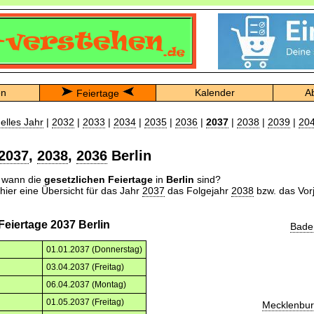
en
Kalender
A
Feiertage
elles Jahr
|
2032
|
2033
|
2034
|
2035
|
2036
|
2037
|
2038
|
2039
|
20
2037
,
2038
,
2036
Berlin
n wann die
gesetzlichen Feiertage
in
Berlin
sind?
 hier eine Übersicht für das Jahr
2037
das Folgejahr
2038
bzw. das Vor
Feiertage 2037 Berlin
Bade
01.01.2037 (Donnerstag)
03.04.2037 (Freitag)
06.04.2037 (Montag)
01.05.2037 (Freitag)
Mecklenbu