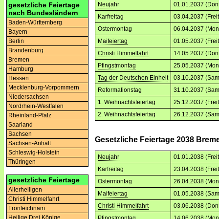
gesetzliche Feiertage
Neujahr
01.01.2037 (Don
nach Bundesländern
Karfreitag
03.04.2037 (Frei
Baden-Württemberg
Ostermontag
06.04.2037 (Mon
Bayern
Berlin
Maifeiertag
01.05.2037 (Frei
Brandenburg
Christi Himmelfahrt
14.05.2037 (Don
Bremen
Pfingstmontag
25.05.2037 (Mon
Hamburg
Tag der Deutschen Einheit
03.10.2037 (Sam
Hessen
Mecklenburg-Vorpommern
Reformationstag
31.10.2037 (Sam
Niedersachsen
1. Weihnachtsfeiertag
25.12.2037 (Frei
Nordrhein-Westfalen
2. Weihnachtsfeiertag
26.12.2037 (Sam
Rheinland-Pfalz
Saarland
Sachsen
Gesetzliche Feiertage 2038 Brem
Sachsen-Anhalt
Schleswig-Holstein
Neujahr
01.01.2038 (Frei
Thüringen
Karfreitag
23.04.2038 (Frei
gesetzliche Feiertage
Ostermontag
26.04.2038 (Mon
Allerheiligen
Maifeiertag
01.05.2038 (Sam
Christi Himmelfahrt
Christi Himmelfahrt
03.06.2038 (Don
Fronleichnam
Heilige Drei Könige
Pfingstmontag
14.06.2038 (Mon