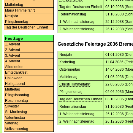
Maifeiertag
Tag der Deutschen Einheit
03.10.2038 (Son
Mariä Himmelfahrt
Reformationstag
31.10.2038 (Son
Neujahr
1. Weihnachtsfeiertag
25.12.2038 (Sam
Pfingstmontag
Tag der Deutschen Einheit
2. Weihnachtsfeiertag
26.12.2038 (Son
Festtage
Gesetzliche Feiertage 2036 Brem
1. Advent
2. Advent
Neujahr
01.01.2036 (Dien
3. Advent
4. Advent
Karfreitag
11.04.2036 (Frei
Allerseelen
Ostermontag
14.04.2036 (Mon
Erntedankfest
Maifeiertag
01.05.2036 (Don
Halloween
Heiligabend
Christi Himmelfahrt
22.05.2036 (Don
Muttertag
Pfingstmontag
02.06.2036 (Mon
Pfingstsonntag
Tag der Deutschen Einheit
03.10.2036 (Frei
Rosenmontag
Silvester
Reformationstag
31.10.2036 (Frei
St. Martinstag
1. Weihnachtsfeiertag
25.12.2036 (Don
Valentinstag
2. Weihnachtsfeiertag
26.12.2036 (Frei
Vatertag
Volkstrauertag