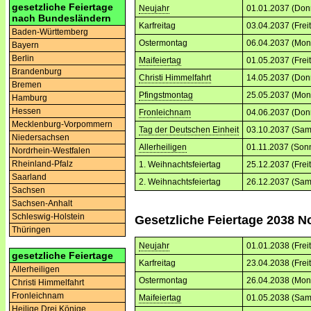
gesetzliche Feiertage
Neujahr
01.01.2037 (Don
nach Bundesländern
Karfreitag
03.04.2037 (Frei
Baden-Württemberg
Ostermontag
06.04.2037 (Mon
Bayern
Berlin
Maifeiertag
01.05.2037 (Frei
Brandenburg
Christi Himmelfahrt
14.05.2037 (Don
Bremen
Pfingstmontag
25.05.2037 (Mon
Hamburg
Hessen
Fronleichnam
04.06.2037 (Don
Mecklenburg-Vorpommern
Tag der Deutschen Einheit
03.10.2037 (Sam
Niedersachsen
Allerheiligen
01.11.2037 (Son
Nordrhein-Westfalen
Rheinland-Pfalz
1. Weihnachtsfeiertag
25.12.2037 (Frei
Saarland
2. Weihnachtsfeiertag
26.12.2037 (Sam
Sachsen
Sachsen-Anhalt
Schleswig-Holstein
Gesetzliche Feiertage 2038 N
Thüringen
Neujahr
01.01.2038 (Frei
gesetzliche Feiertage
Karfreitag
23.04.2038 (Frei
Allerheiligen
Ostermontag
26.04.2038 (Mon
Christi Himmelfahrt
Fronleichnam
Maifeiertag
01.05.2038 (Sam
Heilige Drei Könige