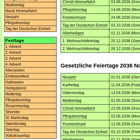
Christi Himmelfahrt
03.06.2038 (Don
Maifeiertag
Pfingstmontag
14.06.2038 (Mon
Mariä Himmelfahrt
Neujahr
Fronleichnam
24.06.2038 (Don
Pfingstmontag
Tag der Deutschen Einheit
03.10.2038 (Son
Tag der Deutschen Einheit
Allerheiligen
01.11.2038 (Mon
Festtage
1. Weihnachtsfeiertag
25.12.2038 (Sam
1. Advent
2. Weihnachtsfeiertag
26.12.2038 (Son
2. Advent
3. Advent
4. Advent
Gesetzliche Feiertage 2036 N
Allerseelen
Erntedankfest
Neujahr
01.01.2036 (Dien
Halloween
Karfreitag
11.04.2036 (Frei
Heiligabend
Ostermontag
14.04.2036 (Mon
Muttertag
Pfingstsonntag
Maifeiertag
01.05.2036 (Don
Rosenmontag
Christi Himmelfahrt
22.05.2036 (Don
Silvester
Pfingstmontag
02.06.2036 (Mon
St. Martinstag
Valentinstag
Fronleichnam
12.06.2036 (Don
Vatertag
Tag der Deutschen Einheit
03.10.2036 (Frei
Volkstrauertag
Allerheiligen
01.11.2036 (Sam