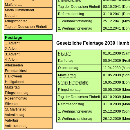
Maifeiertag
Tag der Deutschen Einheit
03.10.2041 (Don
Mariä Himmelfahrt
Reformationstag
31.10.2041 (Don
Neujahr
1. Weihnachtsfeiertag
25.12.2041 (Mitt
Pfingstmontag
Tag der Deutschen Einheit
2. Weihnachtsfeiertag
26.12.2041 (Don
Festtage
Gesetzliche Feiertage 2039 Hamb
1. Advent
2. Advent
Neujahr
01.01.2039 (Sam
3. Advent
4. Advent
Karfreitag
08.04.2039 (Frei
Allerseelen
Ostermontag
11.04.2039 (Mon
Erntedankfest
Maifeiertag
01.05.2039 (Son
Halloween
Heiligabend
Christi Himmelfahrt
19.05.2039 (Don
Muttertag
Pfingstmontag
30.05.2039 (Mon
Pfingstsonntag
Tag der Deutschen Einheit
03.10.2039 (Mon
Rosenmontag
Silvester
Reformationstag
31.10.2039 (Mon
St. Martinstag
1. Weihnachtsfeiertag
25.12.2039 (Son
Valentinstag
2. Weihnachtsfeiertag
26.12.2039 (Mon
Vatertag
Volkstrauertag