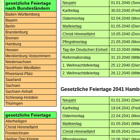
gesetzliche Feiertage
Neujahr
01.01.2040 (Son
nach Bundesländern
Karfreitag
30.03.2040 (Frei
Baden-Württemberg
Ostermontag
02.04.2040 (Mon
Bayern
Berlin
Maifeiertag
01.05.2040 (Dien
Brandenburg
Christi Himmelfahrt
10.05.2040 (Don
Bremen
Pfingstmontag
21.05.2040 (Mon
Hamburg
Tag der Deutschen Einheit
03.10.2040 (Mitt
Hessen
Mecklenburg-Vorpommern
Reformationstag
31.10.2040 (Mitt
Niedersachsen
1. Weihnachtsfeiertag
25.12.2040 (Dien
Nordrhein-Westfalen
2. Weihnachtsfeiertag
26.12.2040 (Mitt
Rheinland-Pfalz
Saarland
Sachsen
Gesetzliche Feiertage 2041 Hamb
Sachsen-Anhalt
Schleswig-Holstein
Neujahr
01.01.2041 (Dien
Thüringen
Karfreitag
19.04.2041 (Frei
gesetzliche Feiertage
Ostermontag
22.04.2041 (Mon
Allerheiligen
Maifeiertag
01.05.2041 (Mitt
Christi Himmelfahrt
Christi Himmelfahrt
30.05.2041 (Don
Fronleichnam
Heilige Drei Könige
Pfingstmontag
10.06.2041 (Mon