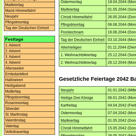
Ostermontag
18.04.2044 (Mon
Maifeiertag
Maifeiertag
01.05.2044 (Son
Mariä Himmelfahrt
Neujahr
Christi Himmelfahrt
26.05.2044 (Don
Pfingstmontag
Pfingstmontag
06.06.2044 (Mon
Tag der Deutschen Einheit
Fronleichnam
16.06.2044 (Don
Festtage
Tag der Deutschen Einheit
03.10.2044 (Mon
1. Advent
Allerheiligen
01.11.2044 (Dien
2. Advent
1. Weihnachtsfeiertag
25.12.2044 (Son
3. Advent
2. Weihnachtsfeiertag
26.12.2044 (Mon
4. Advent
Allerseelen
Erntedankfest
Gesetzliche Feiertage 2042 
Halloween
Heiligabend
Neujahr
01.01.2042 (Mitt
Muttertag
Pfingstsonntag
Heilige Drei Könige
06.01.2042 (Mon
Rosenmontag
Karfreitag
04.04.2042 (Frei
Silvester
Ostermontag
07.04.2042 (Mon
St. Martinstag
Valentinstag
Maifeiertag
01.05.2042 (Don
Vatertag
Christi Himmelfahrt
15.05.2042 (Don
Volkstrauertag
Pfingstmontag
26.05.2042 (Mon