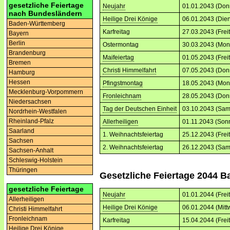
gesetzliche Feiertage
Neujahr
01.01.2043 (Don
nach Bundesländern
Heilige Drei Könige
06.01.2043 (Dien
Baden-Württemberg
Karfreitag
27.03.2043 (Frei
Bayern
Berlin
Ostermontag
30.03.2043 (Mon
Brandenburg
Maifeiertag
01.05.2043 (Frei
Bremen
Christi Himmelfahrt
07.05.2043 (Don
Hamburg
Hessen
Pfingstmontag
18.05.2043 (Mon
Mecklenburg-Vorpommern
Fronleichnam
28.05.2043 (Don
Niedersachsen
Tag der Deutschen Einheit
03.10.2043 (Sam
Nordrhein-Westfalen
Rheinland-Pfalz
Allerheiligen
01.11.2043 (Son
Saarland
1. Weihnachtsfeiertag
25.12.2043 (Frei
Sachsen
2. Weihnachtsfeiertag
26.12.2043 (Sam
Sachsen-Anhalt
Schleswig-Holstein
Thüringen
Gesetzliche Feiertage 2044 
gesetzliche Feiertage
Neujahr
01.01.2044 (Frei
Allerheiligen
Heilige Drei Könige
06.01.2044 (Mitt
Christi Himmelfahrt
Fronleichnam
Karfreitag
15.04.2044 (Frei
Heilige Drei Könige