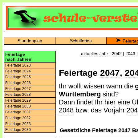
Stundenplan
Schulferien
Feierta
aktuelles Jahr
|
2042
|
2043
Feiertage
nach Jahren
Feiertage 2023
Feiertage
2047
,
20
Feiertage 2024
Feiertage 2025
Feiertage 2026
Ihr wollt wissen wann die
Feiertage 2027
Württemberg
sind?
Feiertage 2028
Dann findet Ihr hier eine Ü
Feiertage 2029
Feiertage 2030
2048
bzw. das Vorjahr
204
Feiertage 2031
Feiertage 2032
Feiertage 2033
Gesetzliche Feiertage 2047 
Feiertage 2030