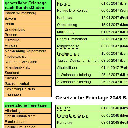
gesetzliche Feiertage
Neujahr
01.01.2047 (Dien
nach Bundesländern
Heilige Drei Könige
06.01.2047 (Son
Baden-Württemberg
Karfreitag
12.04.2047 (Frei
Bayern
Berlin
Ostermontag
15.04.2047 (Mon
Brandenburg
Maifeiertag
01.05.2047 (Mitt
Bremen
Christi Himmelfahrt
23.05.2047 (Don
Hamburg
Hessen
Pfingstmontag
03.06.2047 (Mon
Mecklenburg-Vorpommern
Fronleichnam
13.06.2047 (Don
Niedersachsen
Tag der Deutschen Einheit
03.10.2047 (Don
Nordrhein-Westfalen
Rheinland-Pfalz
Allerheiligen
01.11.2047 (Frei
Saarland
1. Weihnachtsfeiertag
25.12.2047 (Mitt
Sachsen
2. Weihnachtsfeiertag
26.12.2047 (Don
Sachsen-Anhalt
Schleswig-Holstein
Thüringen
Gesetzliche Feiertage 2048 
gesetzliche Feiertage
Neujahr
01.01.2048 (Mitt
Allerheiligen
Heilige Drei Könige
06.01.2048 (Mon
Christi Himmelfahrt
Fronleichnam
Karfreitag
03.04.2048 (Frei
Heilige Drei Könige