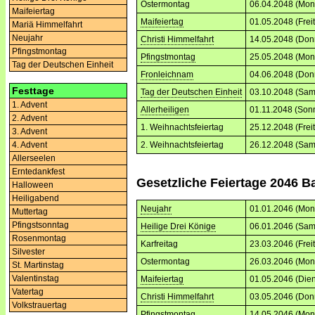
Ostermontag
06.04.2048 (Mon
Maifeiertag
Maifeiertag
01.05.2048 (Frei
Mariä Himmelfahrt
Neujahr
Christi Himmelfahrt
14.05.2048 (Don
Pfingstmontag
Pfingstmontag
25.05.2048 (Mon
Tag der Deutschen Einheit
Fronleichnam
04.06.2048 (Don
Festtage
Tag der Deutschen Einheit
03.10.2048 (Sam
1. Advent
Allerheiligen
01.11.2048 (Son
2. Advent
1. Weihnachtsfeiertag
25.12.2048 (Frei
3. Advent
2. Weihnachtsfeiertag
26.12.2048 (Sam
4. Advent
Allerseelen
Erntedankfest
Gesetzliche Feiertage 2046 
Halloween
Heiligabend
Neujahr
01.01.2046 (Mon
Muttertag
Pfingstsonntag
Heilige Drei Könige
06.01.2046 (Sam
Rosenmontag
Karfreitag
23.03.2046 (Frei
Silvester
Ostermontag
26.03.2046 (Mon
St. Martinstag
Valentinstag
Maifeiertag
01.05.2046 (Dien
Vatertag
Christi Himmelfahrt
03.05.2046 (Don
Volkstrauertag
Pfingstmontag
14.05.2046 (Mon