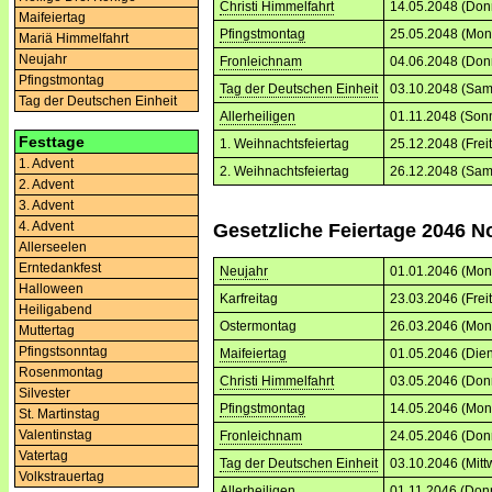
Christi Himmelfahrt
14.05.2048 (Don
Maifeiertag
Pfingstmontag
25.05.2048 (Mon
Mariä Himmelfahrt
Neujahr
Fronleichnam
04.06.2048 (Don
Pfingstmontag
Tag der Deutschen Einheit
03.10.2048 (Sam
Tag der Deutschen Einheit
Allerheiligen
01.11.2048 (Son
Festtage
1. Weihnachtsfeiertag
25.12.2048 (Frei
1. Advent
2. Weihnachtsfeiertag
26.12.2048 (Sam
2. Advent
3. Advent
4. Advent
Gesetzliche Feiertage 2046 N
Allerseelen
Erntedankfest
Neujahr
01.01.2046 (Mon
Halloween
Karfreitag
23.03.2046 (Frei
Heiligabend
Ostermontag
26.03.2046 (Mon
Muttertag
Pfingstsonntag
Maifeiertag
01.05.2046 (Dien
Rosenmontag
Christi Himmelfahrt
03.05.2046 (Don
Silvester
Pfingstmontag
14.05.2046 (Mon
St. Martinstag
Valentinstag
Fronleichnam
24.05.2046 (Don
Vatertag
Tag der Deutschen Einheit
03.10.2046 (Mitt
Volkstrauertag
Allerheiligen
01.11.2046 (Don