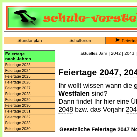
Stundenplan
Schulferien
Feierta
aktuelles Jahr
|
2042
|
2043
Feiertage
nach Jahren
Feiertage 2023
Feiertage
2047
,
20
Feiertage 2024
Feiertage 2025
Feiertage 2026
Ihr wollt wissen wann die
Feiertage 2027
Westfalen
sind?
Feiertage 2028
Dann findet Ihr hier eine Ü
Feiertage 2029
Feiertage 2030
2048
bzw. das Vorjahr
204
Feiertage 2031
Feiertage 2032
Feiertage 2033
Gesetzliche Feiertage 2047 N
Feiertage 2030