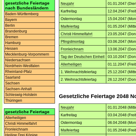
gesetzliche Feiertage
Neujahr
01.01.2047 (Dien
nach Bundesländern
Karfreitag
12.04.2047 (Frei
Baden-Württemberg
Ostermontag
15.04.2047 (Mon
Bayern
Berlin
Maifeiertag
01.05.2047 (Mitt
Brandenburg
Christi Himmelfahrt
23.05.2047 (Don
Bremen
Pfingstmontag
03.06.2047 (Mon
Hamburg
Hessen
Fronleichnam
13.06.2047 (Don
Mecklenburg-Vorpommern
Tag der Deutschen Einheit
03.10.2047 (Don
Niedersachsen
Allerheiligen
01.11.2047 (Frei
Nordrhein-Westfalen
Rheinland-Pfalz
1. Weihnachtsfeiertag
25.12.2047 (Mitt
Saarland
2. Weihnachtsfeiertag
26.12.2047 (Don
Sachsen
Sachsen-Anhalt
Schleswig-Holstein
Gesetzliche Feiertage 2048 N
Thüringen
Neujahr
01.01.2048 (Mitt
gesetzliche Feiertage
Karfreitag
03.04.2048 (Frei
Allerheiligen
Ostermontag
06.04.2048 (Mon
Christi Himmelfahrt
Fronleichnam
Maifeiertag
01.05.2048 (Frei
Heilige Drei Könige