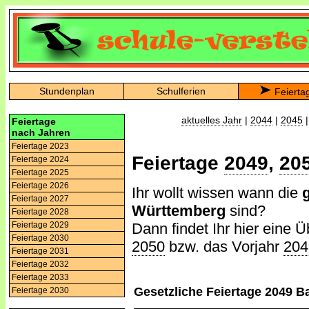
Stundenplan
Schulferien
Feierta
aktuelles Jahr
|
2044
|
2045
Feiertage
nach Jahren
Feiertage 2023
Feiertage
2049
,
20
Feiertage 2024
Feiertage 2025
Feiertage 2026
Ihr wollt wissen wann die
Feiertage 2027
Württemberg
sind?
Feiertage 2028
Dann findet Ihr hier eine Ü
Feiertage 2029
Feiertage 2030
2050
bzw. das Vorjahr
204
Feiertage 2031
Feiertage 2032
Feiertage 2033
Gesetzliche Feiertage 2049 
Feiertage 2030