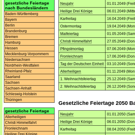
gesetzliche Feiertage
Neujahr
01.01.2049 (Frei
nach Bundesländern
Heilige Drei Könige
06.01.2049 (Mitt
Baden-Württemberg
Karfreitag
16.04.2049 (Frei
Bayern
Berlin
Ostermontag
19.04.2049 (Mon
Brandenburg
Maifeiertag
01.05.2049 (Sam
Bremen
Christi Himmelfahrt
27.05.2049 (Don
Hamburg
Hessen
Pfingstmontag
07.06.2049 (Mon
Mecklenburg-Vorpommern
Fronleichnam
17.06.2049 (Don
Niedersachsen
Tag der Deutschen Einheit
03.10.2049 (Son
Nordrhein-Westfalen
Rheinland-Pfalz
Allerheiligen
01.11.2049 (Mon
Saarland
1. Weihnachtsfeiertag
25.12.2049 (Sam
Sachsen
2. Weihnachtsfeiertag
26.12.2049 (Son
Sachsen-Anhalt
Schleswig-Holstein
Thüringen
Gesetzliche Feiertage 2050 
gesetzliche Feiertage
Neujahr
01.01.2050 (Sam
Allerheiligen
Heilige Drei Könige
06.01.2050 (Don
Christi Himmelfahrt
Fronleichnam
Karfreitag
08.04.2050 (Frei
Heilige Drei Könige