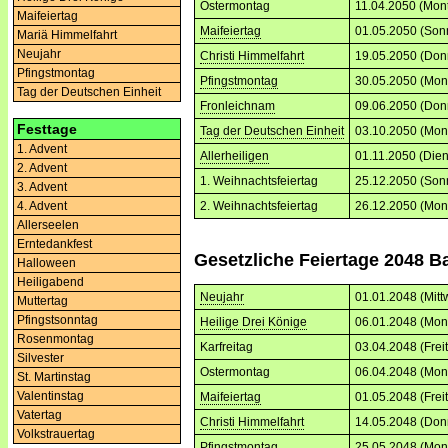
Ostermontag
11.04.2050 (Mon
Maifeiertag
Maifeiertag
01.05.2050 (Son
Mariä Himmelfahrt
Neujahr
Christi Himmelfahrt
19.05.2050 (Don
Pfingstmontag
Pfingstmontag
30.05.2050 (Mon
Tag der Deutschen Einheit
Fronleichnam
09.06.2050 (Don
Festtage
Tag der Deutschen Einheit
03.10.2050 (Mon
1. Advent
Allerheiligen
01.11.2050 (Dien
2. Advent
1. Weihnachtsfeiertag
25.12.2050 (Son
3. Advent
2. Weihnachtsfeiertag
26.12.2050 (Mon
4. Advent
Allerseelen
Erntedankfest
Gesetzliche Feiertage 2048 
Halloween
Heiligabend
Neujahr
01.01.2048 (Mitt
Muttertag
Pfingstsonntag
Heilige Drei Könige
06.01.2048 (Mon
Rosenmontag
Karfreitag
03.04.2048 (Frei
Silvester
Ostermontag
06.04.2048 (Mon
St. Martinstag
Valentinstag
Maifeiertag
01.05.2048 (Frei
Vatertag
Christi Himmelfahrt
14.05.2048 (Don
Volkstrauertag
Pfingstmontag
25.05.2048 (Mon