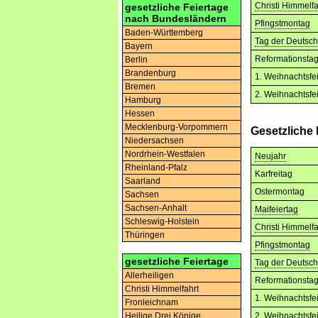
Christi Himmelfa
gesetzliche Feiertage
nach Bundesländern
Pfingstmontag
Baden-Württemberg
Tag der Deutsch
Bayern
Reformationsta
Berlin
Brandenburg
1. Weihnachtsfe
Bremen
2. Weihnachtsfe
Hamburg
Hessen
Mecklenburg-Vorpommern
Gesetzliche
Niedersachsen
Nordrhein-Westfalen
Neujahr
Rheinland-Pfalz
Karfreitag
Saarland
Ostermontag
Sachsen
Sachsen-Anhalt
Maifeiertag
Schleswig-Holstein
Christi Himmelfa
Thüringen
Pfingstmontag
gesetzliche Feiertage
Tag der Deutsch
Allerheiligen
Reformationsta
Christi Himmelfahrt
1. Weihnachtsfe
Fronleichnam
2. Weihnachtsfe
Heilige Drei Könige