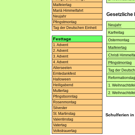
Maifeiertag
Mariä Himmelfahrt
Gesetzliche
Neujahr
Pfingstmontag
Neujahr
Tag der Deutschen Einheit
Karfreitag
Festtage
Ostermontag
1. Advent
Maifeiertag
2. Advent
Christi Himmelfa
3. Advent
4. Advent
Pfingstmontag
Allerseelen
Tag der Deutsch
Erntedankfest
Reformationsta
Halloween
Heiligabend
1. Weihnachtsfe
Muttertag
2. Weihnachtsfe
Pfingstsonntag
Rosenmontag
Silvester
St. Martinstag
Schulferien i
Valentinstag
Vatertag
Volkstrauertag