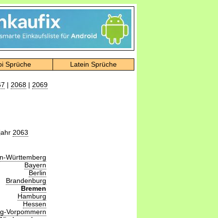
bi Sprüche
Latein Sprüche
67
|
2068
|
2069
jahr
2063
n-Württemberg
Bayern
Berlin
Brandenburg
Bremen
Hamburg
Hessen
rg-Vorpommern