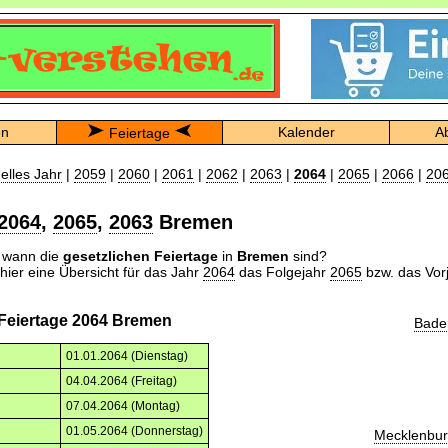
en
Kalender
A
Feiertage
elles Jahr
|
2059
|
2060
|
2061
|
2062
|
2063
|
2064
|
2065
|
2066
|
20
2064
,
2065
,
2063
Bremen
n wann die
gesetzlichen Feiertage
in
Bremen
sind?
 hier eine Übersicht für das Jahr
2064
das Folgejahr
2065
bzw. das Vor
 Feiertage 2064 Bremen
Bade
01.01.2064 (Dienstag)
04.04.2064 (Freitag)
07.04.2064 (Montag)
01.05.2064 (Donnerstag)
Mecklenbu