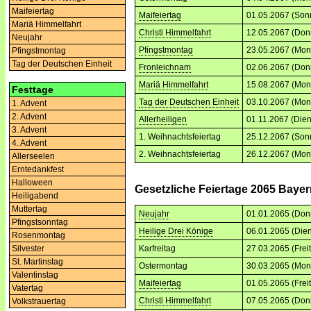
Maifeiertag
Maifeiertag
01.05.2067 (Son
Mariä Himmelfahrt
Christi Himmelfahrt
12.05.2067 (Don
Neujahr
Pfingstmontag
23.05.2067 (Mon
Pfingstmontag
Tag der Deutschen Einheit
Fronleichnam
02.06.2067 (Don
Mariä Himmelfahrt
15.08.2067 (Mon
Festtage
Tag der Deutschen Einheit
03.10.2067 (Mon
1. Advent
2. Advent
Allerheiligen
01.11.2067 (Dien
3. Advent
1. Weihnachtsfeiertag
25.12.2067 (Son
4. Advent
2. Weihnachtsfeiertag
26.12.2067 (Mon
Allerseelen
Erntedankfest
Halloween
Gesetzliche Feiertage 2065 Baye
Heiligabend
Muttertag
Neujahr
01.01.2065 (Don
Pfingstsonntag
Heilige Drei Könige
06.01.2065 (Dien
Rosenmontag
Silvester
Karfreitag
27.03.2065 (Frei
St. Martinstag
Ostermontag
30.03.2065 (Mon
Valentinstag
Maifeiertag
01.05.2065 (Frei
Vatertag
Christi Himmelfahrt
07.05.2065 (Don
Volkstrauertag