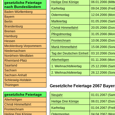
Heilige Drei Könige
06.01.2066 (Mitt
gesetzliche Feiertage
nach Bundesländern
Karfreitag
09.04.2066 (Frei
Baden-Württemberg
Ostermontag
12.04.2066 (Mon
Bayern
Maifeiertag
01.05.2066 (Sam
Berlin
Brandenburg
Christi Himmelfahrt
20.05.2066 (Don
Bremen
Pfingstmontag
31.05.2066 (Mon
Hamburg
Fronleichnam
10.06.2066 (Don
Hessen
Mecklenburg-Vorpommern
Mariä Himmelfahrt
15.08.2066 (Son
Niedersachsen
Tag der Deutschen Einheit
03.10.2066 (Son
Nordrhein-Westfalen
Allerheiligen
01.11.2066 (Mon
Rheinland-Pfalz
Saarland
1. Weihnachtsfeiertag
25.12.2066 (Sam
Sachsen
2. Weihnachtsfeiertag
26.12.2066 (Son
Sachsen-Anhalt
Schleswig-Holstein
Thüringen
Gesetzliche Feiertage 2067 Baye
gesetzliche Feiertage
Neujahr
01.01.2067 (Sam
Allerheiligen
Heilige Drei Könige
06.01.2067 (Don
Christi Himmelfahrt
Karfreitag
01.04.2067 (Frei
Fronleichnam
Ostermontag
04.04.2067 (Mon
Heilige Drei Könige