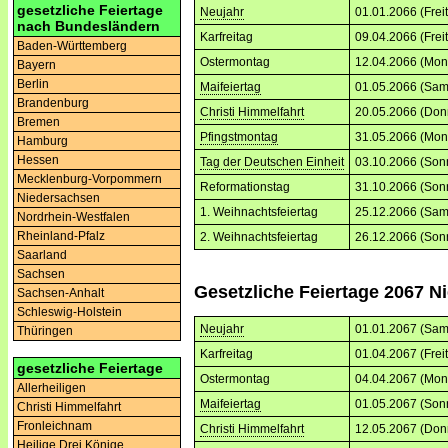
gesetzliche Feiertage
Neujahr
01.01.2066 (Frei
nach Bundesländern
Karfreitag
09.04.2066 (Frei
Baden-Württemberg
Ostermontag
12.04.2066 (Mon
Bayern
Berlin
Maifeiertag
01.05.2066 (Sam
Brandenburg
Christi Himmelfahrt
20.05.2066 (Don
Bremen
Pfingstmontag
31.05.2066 (Mon
Hamburg
Hessen
Tag der Deutschen Einheit
03.10.2066 (Son
Mecklenburg-Vorpommern
Reformationstag
31.10.2066 (Son
Niedersachsen
1. Weihnachtsfeiertag
25.12.2066 (Sam
Nordrhein-Westfalen
Rheinland-Pfalz
2. Weihnachtsfeiertag
26.12.2066 (Son
Saarland
Sachsen
Gesetzliche Feiertage 2067 
Sachsen-Anhalt
Schleswig-Holstein
Neujahr
01.01.2067 (Sam
Thüringen
Karfreitag
01.04.2067 (Frei
gesetzliche Feiertage
Ostermontag
04.04.2067 (Mon
Allerheiligen
Maifeiertag
01.05.2067 (Son
Christi Himmelfahrt
Fronleichnam
Christi Himmelfahrt
12.05.2067 (Don
Heilige Drei Könige