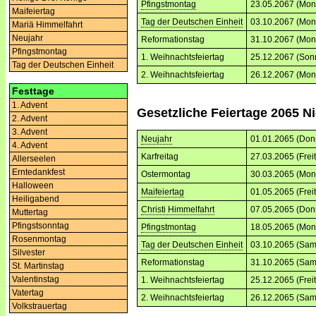
Pfingstmontag
23.05.2067 (Mon
Maifeiertag
Tag der Deutschen Einheit
03.10.2067 (Mon
Mariä Himmelfahrt
Neujahr
Reformationstag
31.10.2067 (Mon
Pfingstmontag
1. Weihnachtsfeiertag
25.12.2067 (Son
Tag der Deutschen Einheit
2. Weihnachtsfeiertag
26.12.2067 (Mon
Festtage
1. Advent
Gesetzliche Feiertage 2065 
2. Advent
3. Advent
Neujahr
01.01.2065 (Don
4. Advent
Karfreitag
27.03.2065 (Frei
Allerseelen
Erntedankfest
Ostermontag
30.03.2065 (Mon
Halloween
Maifeiertag
01.05.2065 (Frei
Heiligabend
Christi Himmelfahrt
07.05.2065 (Don
Muttertag
Pfingstsonntag
Pfingstmontag
18.05.2065 (Mon
Rosenmontag
Tag der Deutschen Einheit
03.10.2065 (Sam
Silvester
Reformationstag
31.10.2065 (Sam
St. Martinstag
Valentinstag
1. Weihnachtsfeiertag
25.12.2065 (Frei
Vatertag
2. Weihnachtsfeiertag
26.12.2065 (Sam
Volkstrauertag