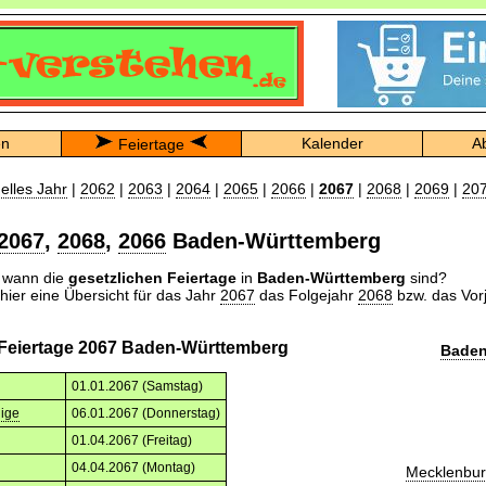
en
Kalender
A
Feiertage
elles Jahr
|
2062
|
2063
|
2064
|
2065
|
2066
|
2067
|
2068
|
2069
|
20
2067
,
2068
,
2066
Baden-Württemberg
n wann die
gesetzlichen Feiertage
in
Baden-Württemberg
sind?
 hier eine Übersicht für das Jahr
2067
das Folgejahr
2068
bzw. das Vor
 Feiertage 2067 Baden-Württemberg
Baden
01.01.2067 (Samstag)
nige
06.01.2067 (Donnerstag)
01.04.2067 (Freitag)
04.04.2067 (Montag)
Mecklenbu