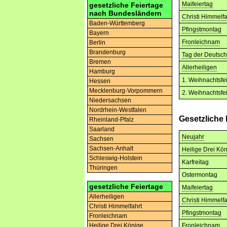
Maifeiertag
gesetzliche Feiertage
nach Bundesländern
Christi Himmelfa
Baden-Württemberg
Pfingstmontag
Bayern
Fronleichnam
Berlin
Brandenburg
Tag der Deutsch
Bremen
Allerheiligen
Hamburg
1. Weihnachtsfe
Hessen
Mecklenburg-Vorpommern
2. Weihnachtsfe
Niedersachsen
Nordrhein-Westfalen
Gesetzliche
Rheinland-Pfalz
Saarland
Neujahr
Sachsen
Sachsen-Anhalt
Heilige Drei Kö
Schleswig-Holstein
Karfreitag
Thüringen
Ostermontag
gesetzliche Feiertage
Maifeiertag
Allerheiligen
Christi Himmelfa
Christi Himmelfahrt
Pfingstmontag
Fronleichnam
Fronleichnam
Heilige Drei Könige