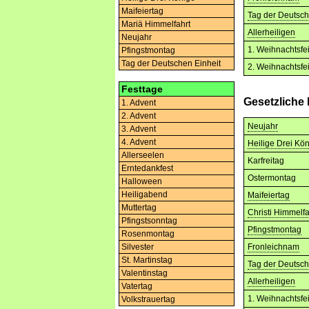
Maifeiertag
Tag der Deutsch
Mariä Himmelfahrt
Allerheiligen
Neujahr
1. Weihnachtsfe
Pfingstmontag
Tag der Deutschen Einheit
2. Weihnachtsfe
Festtage
Gesetzliche
1. Advent
2. Advent
Neujahr
3. Advent
4. Advent
Heilige Drei Kö
Allerseelen
Karfreitag
Erntedankfest
Ostermontag
Halloween
Heiligabend
Maifeiertag
Muttertag
Christi Himmelfa
Pfingstsonntag
Pfingstmontag
Rosenmontag
Silvester
Fronleichnam
St. Martinstag
Tag der Deutsch
Valentinstag
Allerheiligen
Vatertag
1. Weihnachtsfe
Volkstrauertag