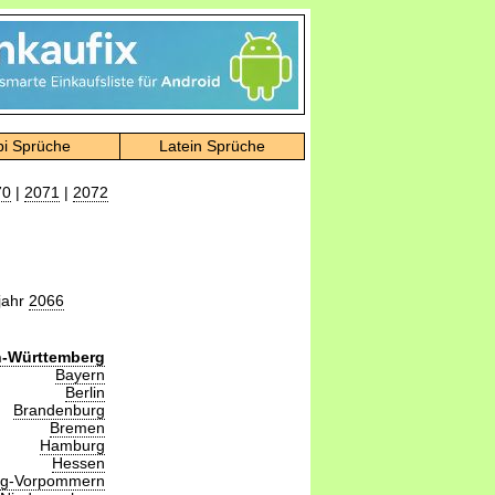
bi Sprüche
Latein Sprüche
70
|
2071
|
2072
jahr
2066
-Württemberg
Bayern
Berlin
Brandenburg
Bremen
Hamburg
Hessen
rg-Vorpommern