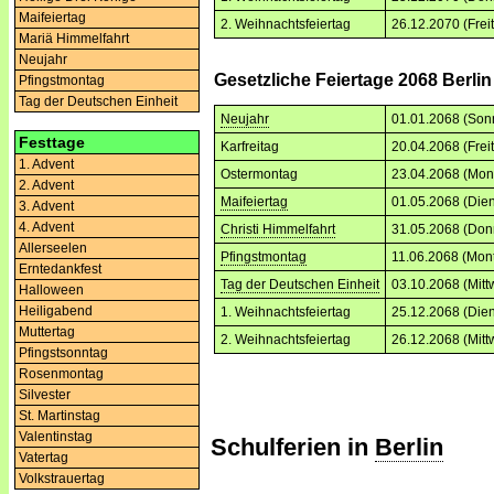
Maifeiertag
2. Weihnachtsfeiertag
26.12.2070 (Frei
Mariä Himmelfahrt
Neujahr
Gesetzliche Feiertage 2068 Berlin
Pfingstmontag
Tag der Deutschen Einheit
Neujahr
01.01.2068 (Son
Festtage
Karfreitag
20.04.2068 (Frei
1. Advent
Ostermontag
23.04.2068 (Mon
2. Advent
Maifeiertag
01.05.2068 (Dien
3. Advent
4. Advent
Christi Himmelfahrt
31.05.2068 (Don
Allerseelen
Pfingstmontag
11.06.2068 (Mon
Erntedankfest
Tag der Deutschen Einheit
03.10.2068 (Mitt
Halloween
Heiligabend
1. Weihnachtsfeiertag
25.12.2068 (Dien
Muttertag
2. Weihnachtsfeiertag
26.12.2068 (Mitt
Pfingstsonntag
Rosenmontag
Silvester
St. Martinstag
Valentinstag
Schulferien in
Berlin
Vatertag
Volkstrauertag