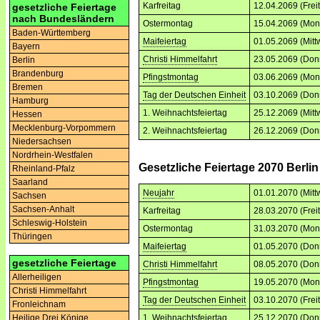
Karfreitag
12.04.2069 (Frei
gesetzliche Feiertage
nach Bundesländern
Ostermontag
15.04.2069 (Mon
Baden-Württemberg
Maifeiertag
01.05.2069 (Mitt
Bayern
Christi Himmelfahrt
23.05.2069 (Don
Berlin
Brandenburg
Pfingstmontag
03.06.2069 (Mon
Bremen
Tag der Deutschen Einheit
03.10.2069 (Don
Hamburg
1. Weihnachtsfeiertag
25.12.2069 (Mitt
Hessen
Mecklenburg-Vorpommern
2. Weihnachtsfeiertag
26.12.2069 (Don
Niedersachsen
Nordrhein-Westfalen
Gesetzliche Feiertage 2070 Berlin
Rheinland-Pfalz
Saarland
Neujahr
01.01.2070 (Mitt
Sachsen
Sachsen-Anhalt
Karfreitag
28.03.2070 (Frei
Schleswig-Holstein
Ostermontag
31.03.2070 (Mon
Thüringen
Maifeiertag
01.05.2070 (Don
gesetzliche Feiertage
Christi Himmelfahrt
08.05.2070 (Don
Allerheiligen
Pfingstmontag
19.05.2070 (Mon
Christi Himmelfahrt
Tag der Deutschen Einheit
03.10.2070 (Frei
Fronleichnam
1. Weihnachtsfeiertag
25.12.2070 (Don
Heilige Drei Könige