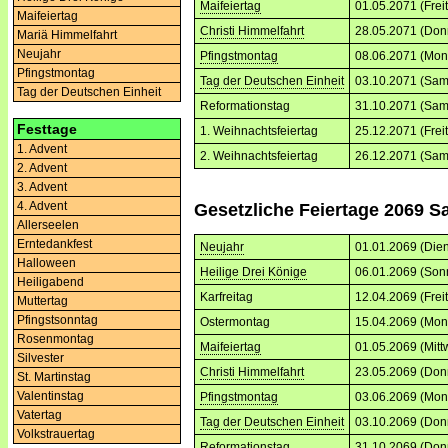
Maifeiertag
01.05.2071 (Frei
Maifeiertag
Christi Himmelfahrt
28.05.2071 (Don
Mariä Himmelfahrt
Neujahr
Pfingstmontag
08.06.2071 (Mon
Pfingstmontag
Tag der Deutschen Einheit
03.10.2071 (Sam
Tag der Deutschen Einheit
Reformationstag
31.10.2071 (Sam
Festtage
1. Weihnachtsfeiertag
25.12.2071 (Frei
1. Advent
2. Weihnachtsfeiertag
26.12.2071 (Sam
2. Advent
3. Advent
4. Advent
Gesetzliche Feiertage 2069 S
Allerseelen
Erntedankfest
Neujahr
01.01.2069 (Dien
Halloween
Heilige Drei Könige
06.01.2069 (Son
Heiligabend
Karfreitag
12.04.2069 (Frei
Muttertag
Pfingstsonntag
Ostermontag
15.04.2069 (Mon
Rosenmontag
Maifeiertag
01.05.2069 (Mitt
Silvester
Christi Himmelfahrt
23.05.2069 (Don
St. Martinstag
Valentinstag
Pfingstmontag
03.06.2069 (Mon
Vatertag
Tag der Deutschen Einheit
03.10.2069 (Don
Volkstrauertag
Reformationstag
31.10.2069 (Don