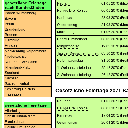
gesetzliche Feiertage
Neujahr
01.01.2070 (Mitt
nach Bundesländern
Heilige Drei Könige
06.01.2070 (Mon
Baden-Württemberg
Karfreitag
28.03.2070 (Frei
Bayern
Berlin
Ostermontag
31.03.2070 (Mon
Brandenburg
Maifeiertag
01.05.2070 (Don
Bremen
Christi Himmelfahrt
08.05.2070 (Don
Hamburg
Hessen
Pfingstmontag
19.05.2070 (Mon
Mecklenburg-Vorpommern
Tag der Deutschen Einheit
03.10.2070 (Frei
Niedersachsen
Reformationstag
31.10.2070 (Frei
Nordrhein-Westfalen
Rheinland-Pfalz
1. Weihnachtsfeiertag
25.12.2070 (Don
Saarland
2. Weihnachtsfeiertag
26.12.2070 (Frei
Sachsen
Sachsen-Anhalt
Schleswig-Holstein
Gesetzliche Feiertage 2071 S
Thüringen
Neujahr
01.01.2071 (Don
gesetzliche Feiertage
Heilige Drei Könige
06.01.2071 (Dien
Allerheiligen
Karfreitag
17.04.2071 (Frei
Christi Himmelfahrt
Fronleichnam
Ostermontag
20.04.2071 (Mon
Heilige Drei Könige