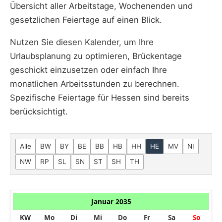
Übersicht aller Arbeitstage, Wochenenden und
gesetzlichen Feiertage auf einen Blick.
Nutzen Sie diesen Kalender, um Ihre
Urlaubsplanung zu optimieren, Brückentage
geschickt einzusetzen oder einfach Ihre
monatlichen Arbeitsstunden zu berechnen.
Spezifische Feiertage für Hessen sind bereits
berücksichtigt.
Alle
BW
BY
BE
BB
HB
HH
HE
MV
NI
NW
RP
SL
SN
ST
SH
TH
Januar 2035
KW
Mo
Di
Mi
Do
Fr
Sa
So