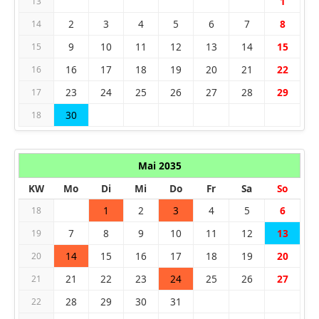
1
13
2
3
4
5
6
7
8
14
9
10
11
12
13
14
15
15
16
17
18
19
20
21
22
16
23
24
25
26
27
28
29
17
30
18
Mai 2035
KW
Mo
Di
Mi
Do
Fr
Sa
So
1
2
3
4
5
6
18
7
8
9
10
11
12
13
19
14
15
16
17
18
19
20
20
21
22
23
24
25
26
27
21
28
29
30
31
22