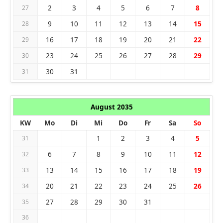
2
3
4
5
6
7
8
27
9
10
11
12
13
14
15
28
16
17
18
19
20
21
22
29
23
24
25
26
27
28
29
30
30
31
31
August 2035
KW
Mo
Di
Mi
Do
Fr
Sa
So
1
2
3
4
5
31
6
7
8
9
10
11
12
32
13
14
15
16
17
18
19
33
20
21
22
23
24
25
26
34
27
28
29
30
31
35
36