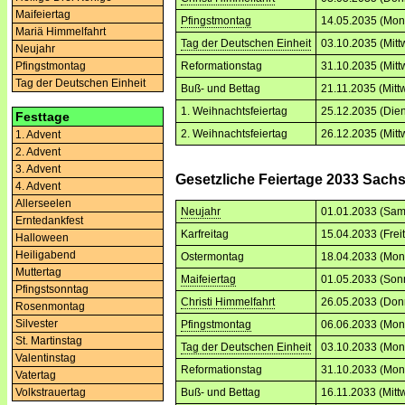
Maifeiertag
Pfingstmontag
14.05.2035 (Mon
Mariä Himmelfahrt
Tag der Deutschen Einheit
03.10.2035 (Mitt
Neujahr
Reformationstag
31.10.2035 (Mitt
Pfingstmontag
Tag der Deutschen Einheit
Buß- und Bettag
21.11.2035 (Mitt
1. Weihnachtsfeiertag
25.12.2035 (Dien
Festtage
2. Weihnachtsfeiertag
26.12.2035 (Mitt
1. Advent
2. Advent
3. Advent
Gesetzliche Feiertage 2033 Sach
4. Advent
Allerseelen
Neujahr
01.01.2033 (Sam
Erntedankfest
Karfreitag
15.04.2033 (Frei
Halloween
Heiligabend
Ostermontag
18.04.2033 (Mon
Muttertag
Maifeiertag
01.05.2033 (Son
Pfingstsonntag
Christi Himmelfahrt
26.05.2033 (Don
Rosenmontag
Silvester
Pfingstmontag
06.06.2033 (Mon
St. Martinstag
Tag der Deutschen Einheit
03.10.2033 (Mon
Valentinstag
Reformationstag
31.10.2033 (Mon
Vatertag
Volkstrauertag
Buß- und Bettag
16.11.2033 (Mitt