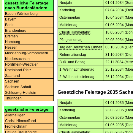
gesetzliche Feiertage
Neujahr
01.01.2034 (Son
nach Bundesländern
Karfreitag
07.04.2034 (Frei
Baden-Württemberg
Ostermontag
10.04.2034 (Mon
Bayern
Berlin
Maifeiertag
01.05.2034 (Mon
Brandenburg
Christi Himmelfahrt
18.05.2034 (Don
Bremen
Pfingstmontag
29.05.2034 (Mon
Hamburg
Tag der Deutschen Einheit
03.10.2034 (Dien
Hessen
Mecklenburg-Vorpommern
Reformationstag
31.10.2034 (Dien
Niedersachsen
Buß- und Bettag
22.11.2034 (Mitt
Nordrhein-Westfalen
1. Weihnachtsfeiertag
25.12.2034 (Mon
Rheinland-Pfalz
Saarland
2. Weihnachtsfeiertag
26.12.2034 (Dien
Sachsen
Sachsen-Anhalt
Gesetzliche Feiertage 2035 Sach
Schleswig-Holstein
Thüringen
Neujahr
01.01.2035 (Mon
gesetzliche Feiertage
Karfreitag
23.03.2035 (Frei
Allerheiligen
Ostermontag
26.03.2035 (Mon
Christi Himmelfahrt
Maifeiertag
01.05.2035 (Dien
Fronleichnam
Heilige Drei Könige
Christi Himmelfahrt
03.05.2035 (Don