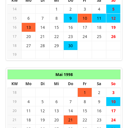
KW
Mo
Di
Mi
Do
Fr
Sa
So
1
2
3
4
5
14
6
7
8
9
10
11
12
15
13
14
15
16
17
18
19
16
20
21
22
23
24
25
26
17
27
28
29
30
18
19
Mai 1998
KW
Mo
Di
Mi
Do
Fr
Sa
So
1
2
3
18
4
5
6
7
8
9
10
19
11
12
13
14
15
16
17
20
18
19
20
21
22
23
24
21