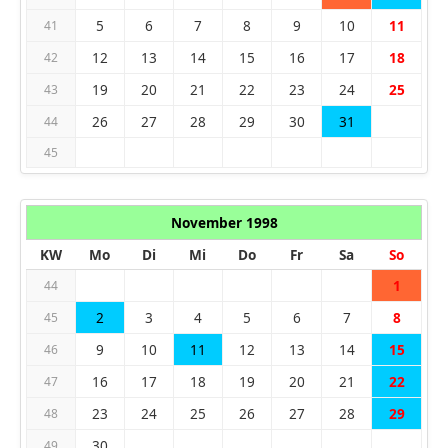
5
6
7
8
9
10
11
41
12
13
14
15
16
17
18
42
19
20
21
22
23
24
25
43
26
27
28
29
30
31
44
45
November 1998
KW
Mo
Di
Mi
Do
Fr
Sa
So
1
44
2
3
4
5
6
7
8
45
9
10
11
12
13
14
15
46
16
17
18
19
20
21
22
47
23
24
25
26
27
28
29
48
30
49