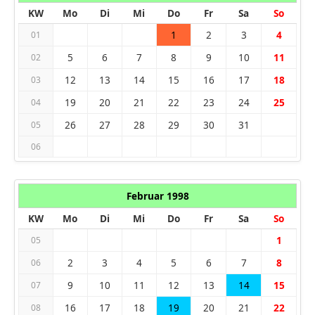
KW
Mo
Di
Mi
Do
Fr
Sa
So
1
2
3
4
01
5
6
7
8
9
10
11
02
12
13
14
15
16
17
18
03
19
20
21
22
23
24
25
04
26
27
28
29
30
31
05
06
Februar 1998
KW
Mo
Di
Mi
Do
Fr
Sa
So
1
05
2
3
4
5
6
7
8
06
9
10
11
12
13
14
15
07
16
17
18
19
20
21
22
08