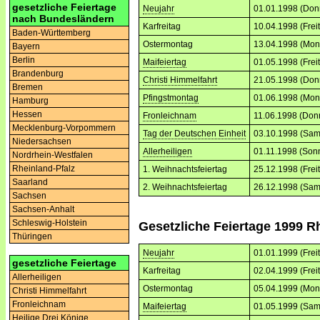
gesetzliche Feiertage
Neujahr
01.01.1998 (Don
nach Bundesländern
Karfreitag
10.04.1998 (Frei
Baden-Württemberg
Ostermontag
13.04.1998 (Mon
Bayern
Berlin
Maifeiertag
01.05.1998 (Frei
Brandenburg
Christi Himmelfahrt
21.05.1998 (Don
Bremen
Pfingstmontag
01.06.1998 (Mon
Hamburg
Hessen
Fronleichnam
11.06.1998 (Don
Mecklenburg-Vorpommern
Tag der Deutschen Einheit
03.10.1998 (Sam
Niedersachsen
Allerheiligen
01.11.1998 (Son
Nordrhein-Westfalen
Rheinland-Pfalz
1. Weihnachtsfeiertag
25.12.1998 (Frei
Saarland
2. Weihnachtsfeiertag
26.12.1998 (Sam
Sachsen
Sachsen-Anhalt
Schleswig-Holstein
Gesetzliche Feiertage 1999 R
Thüringen
Neujahr
01.01.1999 (Frei
gesetzliche Feiertage
Karfreitag
02.04.1999 (Frei
Allerheiligen
Ostermontag
05.04.1999 (Mon
Christi Himmelfahrt
Fronleichnam
Maifeiertag
01.05.1999 (Sam
Heilige Drei Könige