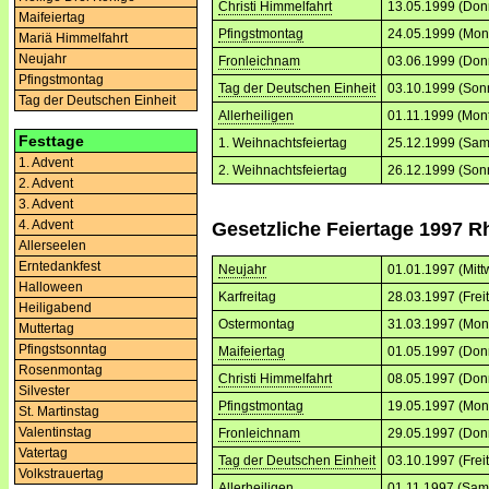
Christi Himmelfahrt
13.05.1999 (Don
Maifeiertag
Pfingstmontag
24.05.1999 (Mon
Mariä Himmelfahrt
Neujahr
Fronleichnam
03.06.1999 (Don
Pfingstmontag
Tag der Deutschen Einheit
03.10.1999 (Son
Tag der Deutschen Einheit
Allerheiligen
01.11.1999 (Mon
Festtage
1. Weihnachtsfeiertag
25.12.1999 (Sam
1. Advent
2. Weihnachtsfeiertag
26.12.1999 (Son
2. Advent
3. Advent
4. Advent
Gesetzliche Feiertage 1997 R
Allerseelen
Erntedankfest
Neujahr
01.01.1997 (Mitt
Halloween
Karfreitag
28.03.1997 (Frei
Heiligabend
Ostermontag
31.03.1997 (Mon
Muttertag
Pfingstsonntag
Maifeiertag
01.05.1997 (Don
Rosenmontag
Christi Himmelfahrt
08.05.1997 (Don
Silvester
Pfingstmontag
19.05.1997 (Mon
St. Martinstag
Valentinstag
Fronleichnam
29.05.1997 (Don
Vatertag
Tag der Deutschen Einheit
03.10.1997 (Frei
Volkstrauertag
Allerheiligen
01.11.1997 (Sam