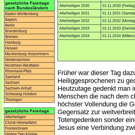
gesetzliche Feiertage
Allerheiligen 2030
01.11.2030 (Freitag
nach Bundesländern
Allerheiligen 2031
01.11.2031 (Samsta
Baden-Württemberg
Bayern
Allerheiligen 2032
01.11.2032 (Montag
Berlin
Allerheiligen 2033
01.11.2033 (Dienst
Brandenburg
Allerheiligen 2034
01.11.2034 (Mittwo
Bremen
Hamburg
Hessen
Mecklenburg-Vorpommern
Niedersachsen
Nordrhein-Westfalen
Früher war dieser Tag da
Rheinland-Pfalz
Saarland
Heiliggesprochenen zu ge
Sachsen
Heutzutage gedenkt man 
Sachsen-Anhalt
Schleswig-Holstein
Menschen die nach dem chr
Thüringen
höchster Vollendung die G
Gegensatz zur weitverbreit
gesetzliche Feiertage
Allerheiligen
Totengedenken sonder ein
Christi Himmelfahrt
Jesus eine Verbindung zwi
Fronleichnam
Heilige Drei Könige