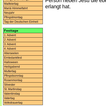
Person neben Jesu die eben
Maifeiertag
erlangt hat.
Mariä Himmelfahrt
Neujahr
Pfingstmontag
Tag der Deutschen Einheit
Festtage
1. Advent
2. Advent
3. Advent
4. Advent
Allerseelen
Erntedankfest
Halloween
Heiligabend
Muttertag
Pfingstsonntag
Rosenmontag
Silvester
St. Martinstag
Valentinstag
Vatertag
Volkstrauertag