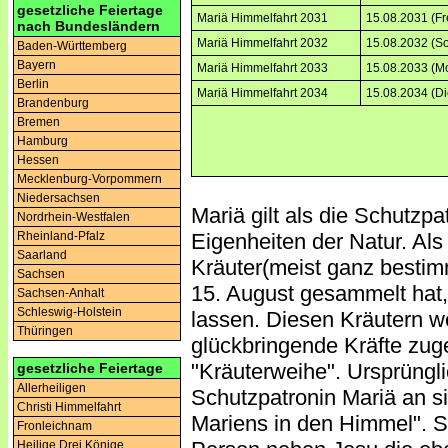
gesetzliche Feiertage
Mariä Himmelfahrt 2031
15.08.2031 (Fr
nach Bundesländern
Mariä Himmelfahrt 2032
15.08.2032 (S
Baden-Württemberg
Bayern
Mariä Himmelfahrt 2033
15.08.2033 (M
Berlin
Mariä Himmelfahrt 2034
15.08.2034 (Di
Brandenburg
Bremen
Hamburg
Hessen
Mecklenburg-Vorpommern
Niedersachsen
Mariä gilt als die Schutzp
Nordrhein-Westfalen
Eigenheiten der Natur. Als 
Rheinland-Pfalz
Saarland
Kräuter(meist ganz besti
Sachsen
15. August gesammelt hat,
Sachsen-Anhalt
Schleswig-Holstein
lassen. Diesen Kräutern w
Thüringen
glückbringende Kräfte zug
"Kräuterweihe". Ursprüngli
gesetzliche Feiertage
Allerheiligen
Schutzpatronin Mariä an s
Christi Himmelfahrt
Mariens in den Himmel". So
Fronleichnam
Heilige Drei Könige