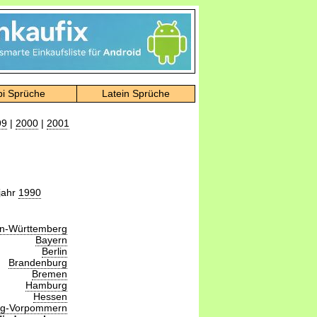
bi Sprüche
Latein Sprüche
99
|
2000
|
2001
jahr
1990
n-Württemberg
Bayern
Berlin
Brandenburg
Bremen
Hamburg
Hessen
rg-Vorpommern