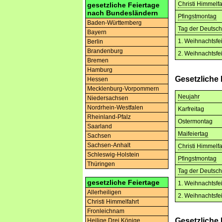
Christi Himmelfa
gesetzliche Feiertage
nach Bundesländern
Pfingstmontag
Baden-Württemberg
Tag der Deutsch
Bayern
1. Weihnachtsfe
Berlin
Brandenburg
2. Weihnachtsfe
Bremen
Hamburg
Gesetzliche
Hessen
Mecklenburg-Vorpommern
Neujahr
Niedersachsen
Nordrhein-Westfalen
Karfreitag
Rheinland-Pfalz
Ostermontag
Saarland
Maifeiertag
Sachsen
Sachsen-Anhalt
Christi Himmelfa
Schleswig-Holstein
Pfingstmontag
Thüringen
Tag der Deutsch
gesetzliche Feiertage
1. Weihnachtsfe
Allerheiligen
2. Weihnachtsfe
Christi Himmelfahrt
Fronleichnam
Gesetzliche
Heilige Drei Könige