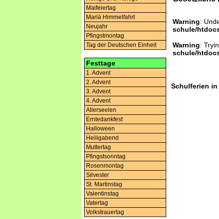
Maifeiertag
Mariä Himmelfahrt
Warning
: Und
Neujahr
schule/htdocs
Pfingstmontag
Warning
: Tryi
Tag der Deutschen Einheit
schule/htdocs
Festtage
1. Advent
2. Advent
Schulferien i
3. Advent
4. Advent
Allerseelen
Erntedankfest
Halloween
Heiligabend
Muttertag
Pfingstsonntag
Rosenmontag
Silvester
St. Martinstag
Valentinstag
Vatertag
Volkstrauertag