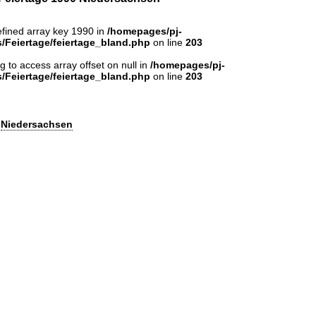
efined array key 1990 in
/homepages/pj-
/Feiertage/feiertage_bland.php
on line
203
ng to access array offset on null in
/homepages/pj-
/Feiertage/feiertage_bland.php
on line
203
n
Niedersachsen