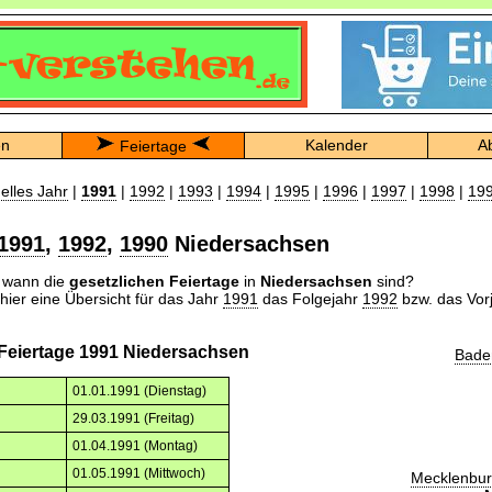
en
Kalender
A
Feiertage
elles Jahr
|
1991
|
1992
|
1993
|
1994
|
1995
|
1996
|
1997
|
1998
|
19
1991
,
1992
,
1990
Niedersachsen
n wann die
gesetzlichen Feiertage
in
Niedersachsen
sind?
 hier eine Übersicht für das Jahr
1991
das Folgejahr
1992
bzw. das Vor
 Feiertage 1991 Niedersachsen
Bade
01.01.1991 (Dienstag)
29.03.1991 (Freitag)
01.04.1991 (Montag)
01.05.1991 (Mittwoch)
Mecklenbu