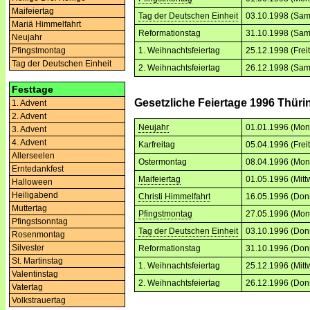
Maifeiertag
Tag der Deutschen Einheit
03.10.1998 (Sam
Mariä Himmelfahrt
Reformationstag
31.10.1998 (Sam
Neujahr
1. Weihnachtsfeiertag
25.12.1998 (Frei
Pfingstmontag
Tag der Deutschen Einheit
2. Weihnachtsfeiertag
26.12.1998 (Sam
Festtage
Gesetzliche Feiertage 1996 Thür
1. Advent
2. Advent
Neujahr
01.01.1996 (Mon
3. Advent
4. Advent
Karfreitag
05.04.1996 (Frei
Allerseelen
Ostermontag
08.04.1996 (Mon
Erntedankfest
Maifeiertag
01.05.1996 (Mitt
Halloween
Heiligabend
Christi Himmelfahrt
16.05.1996 (Don
Muttertag
Pfingstmontag
27.05.1996 (Mon
Pfingstsonntag
Tag der Deutschen Einheit
03.10.1996 (Don
Rosenmontag
Silvester
Reformationstag
31.10.1996 (Don
St. Martinstag
1. Weihnachtsfeiertag
25.12.1996 (Mitt
Valentinstag
2. Weihnachtsfeiertag
26.12.1996 (Don
Vatertag
Volkstrauertag