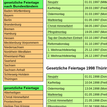
gesetzliche Feiertage
Neujahr
01.01.1997 (Mitt
nach Bundesländern
Karfreitag
28.03.1997 (Frei
Baden-Württemberg
Ostermontag
31.03.1997 (Mon
Bayern
Berlin
Maifeiertag
01.05.1997 (Don
Brandenburg
Christi Himmelfahrt
08.05.1997 (Don
Bremen
Pfingstmontag
19.05.1997 (Mon
Hamburg
Tag der Deutschen Einheit
03.10.1997 (Frei
Hessen
Mecklenburg-Vorpommern
Reformationstag
31.10.1997 (Frei
Niedersachsen
1. Weihnachtsfeiertag
25.12.1997 (Don
Nordrhein-Westfalen
2. Weihnachtsfeiertag
26.12.1997 (Frei
Rheinland-Pfalz
Saarland
Sachsen
Gesetzliche Feiertage 1998 Thür
Sachsen-Anhalt
Schleswig-Holstein
Neujahr
01.01.1998 (Don
Thüringen
Karfreitag
10.04.1998 (Frei
gesetzliche Feiertage
Ostermontag
13.04.1998 (Mon
Allerheiligen
Maifeiertag
01.05.1998 (Frei
Christi Himmelfahrt
Christi Himmelfahrt
21.05.1998 (Don
Fronleichnam
Heilige Drei Könige
Pfingstmontag
01.06.1998 (Mon