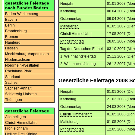
gesetzliche Feiertage
Neujahr
01.01.2007 (Mon
nach Bundesländern
Karfreitag
06.04.2007 (Frei
Baden-Württemberg
Ostermontag
09.04.2007 (Mon
Bayern
Berlin
Maifeiertag
01.05.2007 (Dien
Brandenburg
Christi Himmelfahrt
17.05.2007 (Don
Bremen
Pfingstmontag
28.05.2007 (Mon
Hamburg
Hessen
Tag der Deutschen Einheit
03.10.2007 (Mitt
Mecklenburg-Vorpommern
1. Weihnachtsfeiertag
25.12.2007 (Dien
Niedersachsen
2. Weihnachtsfeiertag
26.12.2007 (Mitt
Nordrhein-Westfalen
Rheinland-Pfalz
Saarland
Gesetzliche Feiertage 2008 S
Sachsen
Sachsen-Anhalt
Neujahr
01.01.2008 (Dien
Schleswig-Holstein
Karfreitag
21.03.2008 (Frei
Thüringen
Ostermontag
24.03.2008 (Mon
gesetzliche Feiertage
Christi Himmelfahrt
01.05.2008 (Don
Allerheiligen
Maifeiertag
01.05.2008 (Don
Christi Himmelfahrt
Fronleichnam
Pfingstmontag
12.05.2008 (Mon
Heilige Drei Könige