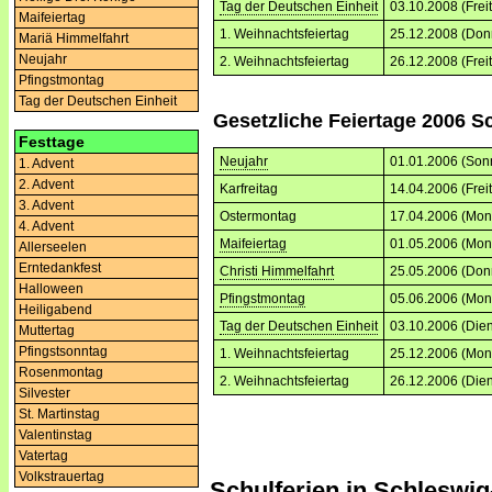
Tag der Deutschen Einheit
03.10.2008 (Frei
Maifeiertag
1. Weihnachtsfeiertag
25.12.2008 (Don
Mariä Himmelfahrt
Neujahr
2. Weihnachtsfeiertag
26.12.2008 (Frei
Pfingstmontag
Tag der Deutschen Einheit
Gesetzliche Feiertage 2006 S
Festtage
Neujahr
01.01.2006 (Son
1. Advent
2. Advent
Karfreitag
14.04.2006 (Frei
3. Advent
Ostermontag
17.04.2006 (Mon
4. Advent
Maifeiertag
01.05.2006 (Mon
Allerseelen
Erntedankfest
Christi Himmelfahrt
25.05.2006 (Don
Halloween
Pfingstmontag
05.06.2006 (Mon
Heiligabend
Tag der Deutschen Einheit
03.10.2006 (Dien
Muttertag
Pfingstsonntag
1. Weihnachtsfeiertag
25.12.2006 (Mon
Rosenmontag
2. Weihnachtsfeiertag
26.12.2006 (Dien
Silvester
St. Martinstag
Valentinstag
Vatertag
Volkstrauertag
Schulferien in
Schleswig