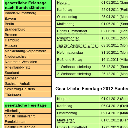
gesetzliche Feiertage
Neujahr
01.01.2011 (Sam
nach Bundesländern
Karfreitag
22.04.2011 (Frei
Baden-Württemberg
Ostermontag
25.04.2011 (Mon
Bayern
Berlin
Maifeiertag
01.05.2011 (Son
Brandenburg
Christi Himmelfahrt
02.06.2011 (Don
Bremen
Pfingstmontag
13.06.2011 (Mon
Hamburg
Tag der Deutschen Einheit
03.10.2011 (Mon
Hessen
Mecklenburg-Vorpommern
Reformationstag
31.10.2011 (Mon
Niedersachsen
Buß- und Bettag
16.11.2011 (Mitt
Nordrhein-Westfalen
1. Weihnachtsfeiertag
25.12.2011 (Son
Rheinland-Pfalz
Saarland
2. Weihnachtsfeiertag
26.12.2011 (Mon
Sachsen
Sachsen-Anhalt
Gesetzliche Feiertage 2012 Sach
Schleswig-Holstein
Thüringen
Neujahr
01.01.2012 (Son
gesetzliche Feiertage
Karfreitag
06.04.2012 (Frei
Allerheiligen
Ostermontag
09.04.2012 (Mon
Christi Himmelfahrt
Maifeiertag
01.05.2012 (Dien
Fronleichnam
Heilige Drei Könige
Christi Himmelfahrt
17.05.2012 (Don