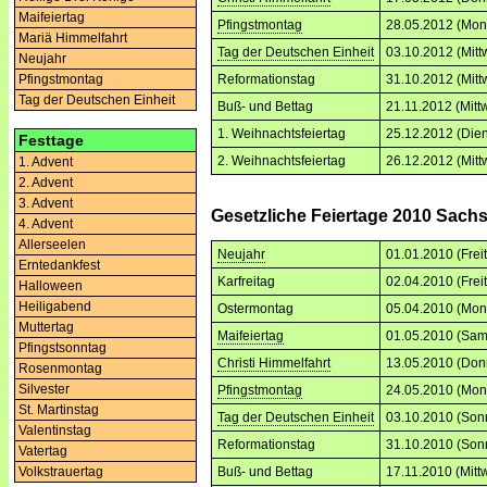
Maifeiertag
Pfingstmontag
28.05.2012 (Mon
Mariä Himmelfahrt
Tag der Deutschen Einheit
03.10.2012 (Mitt
Neujahr
Reformationstag
31.10.2012 (Mitt
Pfingstmontag
Tag der Deutschen Einheit
Buß- und Bettag
21.11.2012 (Mitt
1. Weihnachtsfeiertag
25.12.2012 (Dien
Festtage
2. Weihnachtsfeiertag
26.12.2012 (Mitt
1. Advent
2. Advent
3. Advent
Gesetzliche Feiertage 2010 Sach
4. Advent
Allerseelen
Neujahr
01.01.2010 (Frei
Erntedankfest
Karfreitag
02.04.2010 (Frei
Halloween
Heiligabend
Ostermontag
05.04.2010 (Mon
Muttertag
Maifeiertag
01.05.2010 (Sam
Pfingstsonntag
Christi Himmelfahrt
13.05.2010 (Don
Rosenmontag
Silvester
Pfingstmontag
24.05.2010 (Mon
St. Martinstag
Tag der Deutschen Einheit
03.10.2010 (Son
Valentinstag
Reformationstag
31.10.2010 (Son
Vatertag
Volkstrauertag
Buß- und Bettag
17.11.2010 (Mitt