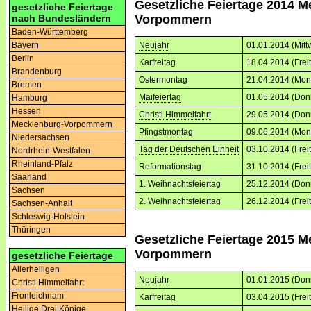
Gesetzliche Feiertage 2014 M
gesetzliche Feiertage
nach Bundesländern
Vorpommern
Baden-Württemberg
Bayern
Neujahr
01.01.2014 (Mitt
Berlin
Karfreitag
18.04.2014 (Frei
Brandenburg
Ostermontag
21.04.2014 (Mon
Bremen
Maifeiertag
01.05.2014 (Don
Hamburg
Hessen
Christi Himmelfahrt
29.05.2014 (Don
Mecklenburg-Vorpommern
Pfingstmontag
09.06.2014 (Mon
Niedersachsen
Tag der Deutschen Einheit
03.10.2014 (Frei
Nordrhein-Westfalen
Rheinland-Pfalz
Reformationstag
31.10.2014 (Frei
Saarland
1. Weihnachtsfeiertag
25.12.2014 (Don
Sachsen
2. Weihnachtsfeiertag
26.12.2014 (Frei
Sachsen-Anhalt
Schleswig-Holstein
Thüringen
Gesetzliche Feiertage 2015 M
Vorpommern
gesetzliche Feiertage
Allerheiligen
Neujahr
01.01.2015 (Don
Christi Himmelfahrt
Fronleichnam
Karfreitag
03.04.2015 (Frei
Heilige Drei Könige