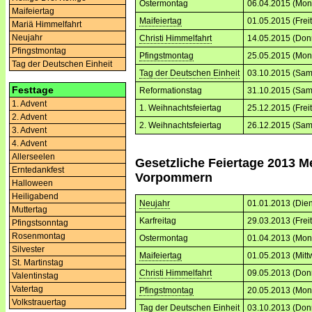
Ostermontag
06.04.2015 (Mon
Maifeiertag
Maifeiertag
01.05.2015 (Frei
Mariä Himmelfahrt
Neujahr
Christi Himmelfahrt
14.05.2015 (Don
Pfingstmontag
Pfingstmontag
25.05.2015 (Mon
Tag der Deutschen Einheit
Tag der Deutschen Einheit
03.10.2015 (Sam
Festtage
Reformationstag
31.10.2015 (Sam
1. Advent
1. Weihnachtsfeiertag
25.12.2015 (Frei
2. Advent
2. Weihnachtsfeiertag
26.12.2015 (Sam
3. Advent
4. Advent
Allerseelen
Gesetzliche Feiertage 2013 M
Erntedankfest
Vorpommern
Halloween
Heiligabend
Neujahr
01.01.2013 (Dien
Muttertag
Karfreitag
29.03.2013 (Frei
Pfingstsonntag
Rosenmontag
Ostermontag
01.04.2013 (Mon
Silvester
Maifeiertag
01.05.2013 (Mitt
St. Martinstag
Christi Himmelfahrt
09.05.2013 (Don
Valentinstag
Vatertag
Pfingstmontag
20.05.2013 (Mon
Volkstrauertag
Tag der Deutschen Einheit
03.10.2013 (Don