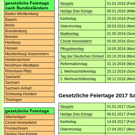
gesetzliche Feiertage
Neujahr
01.01.2016 (Frei
nach Bundesländern
Heilige Drei Könige
06.01.2016 (Mitt
Baden-Württemberg
Karfreitag
25.03.2016 (Frei
Bayern
Berlin
Ostermontag
28.03.2016 (Mon
Brandenburg
Maifeiertag
01.05.2016 (Son
Bremen
Christi Himmelfahrt
05.05.2016 (Don
Hamburg
Hessen
Pfingstmontag
16.05.2016 (Mon
Mecklenburg-Vorpommern
Tag der Deutschen Einheit
03.10.2016 (Mon
Niedersachsen
Reformationstag
31.10.2016 (Mon
Nordrhein-Westfalen
Rheinland-Pfalz
1. Weihnachtsfeiertag
25.12.2016 (Son
Saarland
2. Weihnachtsfeiertag
26.12.2016 (Mon
Sachsen
Sachsen-Anhalt
Schleswig-Holstein
Gesetzliche Feiertage 2017 S
Thüringen
Neujahr
01.01.2017 (Son
gesetzliche Feiertage
Heilige Drei Könige
06.01.2017 (Frei
Allerheiligen
Karfreitag
14.04.2017 (Frei
Christi Himmelfahrt
Fronleichnam
Ostermontag
17.04.2017 (Mon
Heilige Drei Könige