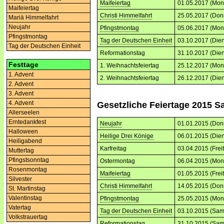
Maifeiertag
01.05.2017 (Mon
Maifeiertag
Christi Himmelfahrt
25.05.2017 (Don
Mariä Himmelfahrt
Neujahr
Pfingstmontag
05.06.2017 (Mon
Pfingstmontag
Tag der Deutschen Einheit
03.10.2017 (Dien
Tag der Deutschen Einheit
Reformationstag
31.10.2017 (Dien
Festtage
1. Weihnachtsfeiertag
25.12.2017 (Mon
1. Advent
2. Weihnachtsfeiertag
26.12.2017 (Dien
2. Advent
3. Advent
4. Advent
Gesetzliche Feiertage 2015 S
Allerseelen
Erntedankfest
Neujahr
01.01.2015 (Don
Halloween
Heilige Drei Könige
06.01.2015 (Dien
Heiligabend
Karfreitag
03.04.2015 (Frei
Muttertag
Pfingstsonntag
Ostermontag
06.04.2015 (Mon
Rosenmontag
Maifeiertag
01.05.2015 (Frei
Silvester
Christi Himmelfahrt
14.05.2015 (Don
St. Martinstag
Valentinstag
Pfingstmontag
25.05.2015 (Mon
Vatertag
Tag der Deutschen Einheit
03.10.2015 (Sam
Volkstrauertag
Reformationstag
31.10.2015 (Sam