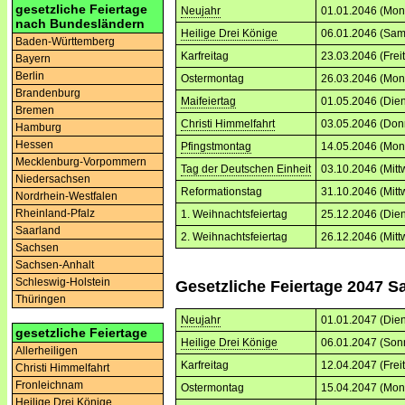
gesetzliche Feiertage
Neujahr
01.01.2046 (Mon
nach Bundesländern
Heilige Drei Könige
06.01.2046 (Sam
Baden-Württemberg
Karfreitag
23.03.2046 (Frei
Bayern
Berlin
Ostermontag
26.03.2046 (Mon
Brandenburg
Maifeiertag
01.05.2046 (Dien
Bremen
Christi Himmelfahrt
03.05.2046 (Don
Hamburg
Hessen
Pfingstmontag
14.05.2046 (Mon
Mecklenburg-Vorpommern
Tag der Deutschen Einheit
03.10.2046 (Mitt
Niedersachsen
Reformationstag
31.10.2046 (Mitt
Nordrhein-Westfalen
Rheinland-Pfalz
1. Weihnachtsfeiertag
25.12.2046 (Dien
Saarland
2. Weihnachtsfeiertag
26.12.2046 (Mitt
Sachsen
Sachsen-Anhalt
Schleswig-Holstein
Gesetzliche Feiertage 2047 S
Thüringen
Neujahr
01.01.2047 (Dien
gesetzliche Feiertage
Heilige Drei Könige
06.01.2047 (Son
Allerheiligen
Karfreitag
12.04.2047 (Frei
Christi Himmelfahrt
Fronleichnam
Ostermontag
15.04.2047 (Mon
Heilige Drei Könige