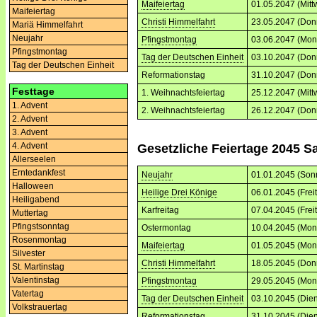
Maifeiertag
01.05.2047 (Mitt
Maifeiertag
Christi Himmelfahrt
23.05.2047 (Don
Mariä Himmelfahrt
Neujahr
Pfingstmontag
03.06.2047 (Mon
Pfingstmontag
Tag der Deutschen Einheit
03.10.2047 (Don
Tag der Deutschen Einheit
Reformationstag
31.10.2047 (Don
Festtage
1. Weihnachtsfeiertag
25.12.2047 (Mitt
1. Advent
2. Weihnachtsfeiertag
26.12.2047 (Don
2. Advent
3. Advent
4. Advent
Gesetzliche Feiertage 2045 S
Allerseelen
Erntedankfest
Neujahr
01.01.2045 (Son
Halloween
Heilige Drei Könige
06.01.2045 (Frei
Heiligabend
Karfreitag
07.04.2045 (Frei
Muttertag
Pfingstsonntag
Ostermontag
10.04.2045 (Mon
Rosenmontag
Maifeiertag
01.05.2045 (Mon
Silvester
Christi Himmelfahrt
18.05.2045 (Don
St. Martinstag
Valentinstag
Pfingstmontag
29.05.2045 (Mon
Vatertag
Tag der Deutschen Einheit
03.10.2045 (Dien
Volkstrauertag
Reformationstag
31.10.2045 (Dien