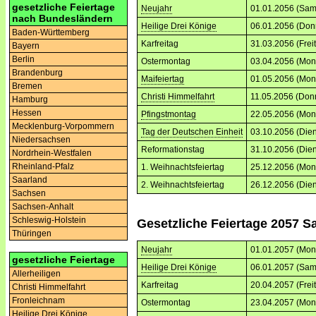
gesetzliche Feiertage
Neujahr
01.01.2056 (Sam
nach Bundesländern
Heilige Drei Könige
06.01.2056 (Don
Baden-Württemberg
Karfreitag
31.03.2056 (Frei
Bayern
Berlin
Ostermontag
03.04.2056 (Mon
Brandenburg
Maifeiertag
01.05.2056 (Mon
Bremen
Christi Himmelfahrt
11.05.2056 (Don
Hamburg
Hessen
Pfingstmontag
22.05.2056 (Mon
Mecklenburg-Vorpommern
Tag der Deutschen Einheit
03.10.2056 (Dien
Niedersachsen
Reformationstag
31.10.2056 (Dien
Nordrhein-Westfalen
Rheinland-Pfalz
1. Weihnachtsfeiertag
25.12.2056 (Mon
Saarland
2. Weihnachtsfeiertag
26.12.2056 (Dien
Sachsen
Sachsen-Anhalt
Schleswig-Holstein
Gesetzliche Feiertage 2057 S
Thüringen
Neujahr
01.01.2057 (Mon
gesetzliche Feiertage
Heilige Drei Könige
06.01.2057 (Sam
Allerheiligen
Karfreitag
20.04.2057 (Frei
Christi Himmelfahrt
Fronleichnam
Ostermontag
23.04.2057 (Mon
Heilige Drei Könige