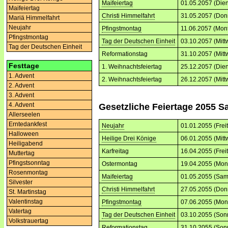
Maifeiertag
01.05.2057 (Dien
Maifeiertag
Christi Himmelfahrt
31.05.2057 (Don
Mariä Himmelfahrt
Neujahr
Pfingstmontag
11.06.2057 (Mon
Pfingstmontag
Tag der Deutschen Einheit
03.10.2057 (Mitt
Tag der Deutschen Einheit
Reformationstag
31.10.2057 (Mitt
Festtage
1. Weihnachtsfeiertag
25.12.2057 (Dien
1. Advent
2. Weihnachtsfeiertag
26.12.2057 (Mitt
2. Advent
3. Advent
4. Advent
Gesetzliche Feiertage 2055 S
Allerseelen
Erntedankfest
Neujahr
01.01.2055 (Frei
Halloween
Heilige Drei Könige
06.01.2055 (Mitt
Heiligabend
Karfreitag
16.04.2055 (Frei
Muttertag
Pfingstsonntag
Ostermontag
19.04.2055 (Mon
Rosenmontag
Maifeiertag
01.05.2055 (Sam
Silvester
Christi Himmelfahrt
27.05.2055 (Don
St. Martinstag
Valentinstag
Pfingstmontag
07.06.2055 (Mon
Vatertag
Tag der Deutschen Einheit
03.10.2055 (Son
Volkstrauertag
Reformationstag
31.10.2055 (Son