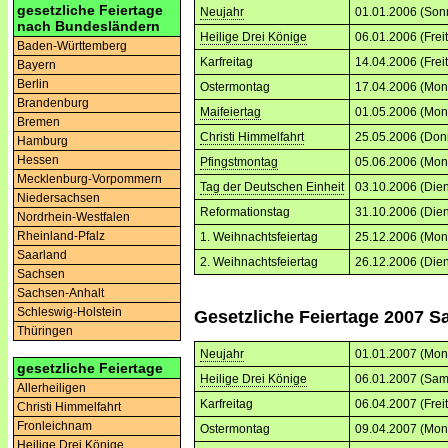
gesetzliche Feiertage
Neujahr
01.01.2006 (Son
nach Bundesländern
Heilige Drei Könige
06.01.2006 (Frei
Baden-Württemberg
Karfreitag
14.04.2006 (Frei
Bayern
Berlin
Ostermontag
17.04.2006 (Mon
Brandenburg
Maifeiertag
01.05.2006 (Mon
Bremen
Christi Himmelfahrt
25.05.2006 (Don
Hamburg
Hessen
Pfingstmontag
05.06.2006 (Mon
Mecklenburg-Vorpommern
Tag der Deutschen Einheit
03.10.2006 (Dien
Niedersachsen
Reformationstag
31.10.2006 (Dien
Nordrhein-Westfalen
Rheinland-Pfalz
1. Weihnachtsfeiertag
25.12.2006 (Mon
Saarland
2. Weihnachtsfeiertag
26.12.2006 (Dien
Sachsen
Sachsen-Anhalt
Schleswig-Holstein
Gesetzliche Feiertage 2007 S
Thüringen
Neujahr
01.01.2007 (Mon
gesetzliche Feiertage
Heilige Drei Könige
06.01.2007 (Sam
Allerheiligen
Karfreitag
06.04.2007 (Frei
Christi Himmelfahrt
Fronleichnam
Ostermontag
09.04.2007 (Mon
Heilige Drei Könige