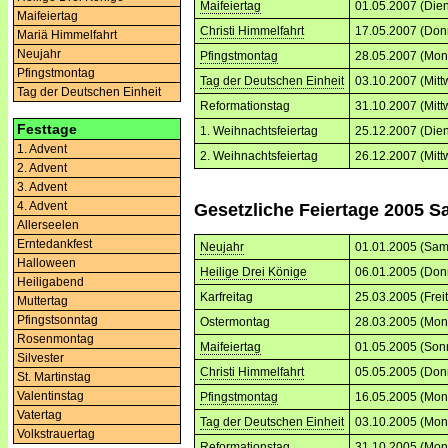
Maifeiertag
01.05.2007 (Dien
Maifeiertag
Christi Himmelfahrt
17.05.2007 (Don
Mariä Himmelfahrt
Neujahr
Pfingstmontag
28.05.2007 (Mon
Pfingstmontag
Tag der Deutschen Einheit
03.10.2007 (Mitt
Tag der Deutschen Einheit
Reformationstag
31.10.2007 (Mitt
Festtage
1. Weihnachtsfeiertag
25.12.2007 (Dien
1. Advent
2. Weihnachtsfeiertag
26.12.2007 (Mitt
2. Advent
3. Advent
4. Advent
Gesetzliche Feiertage 2005 S
Allerseelen
Erntedankfest
Neujahr
01.01.2005 (Sam
Halloween
Heilige Drei Könige
06.01.2005 (Don
Heiligabend
Karfreitag
25.03.2005 (Frei
Muttertag
Pfingstsonntag
Ostermontag
28.03.2005 (Mon
Rosenmontag
Maifeiertag
01.05.2005 (Son
Silvester
Christi Himmelfahrt
05.05.2005 (Don
St. Martinstag
Valentinstag
Pfingstmontag
16.05.2005 (Mon
Vatertag
Tag der Deutschen Einheit
03.10.2005 (Mon
Volkstrauertag
Reformationstag
31.10.2005 (Mon