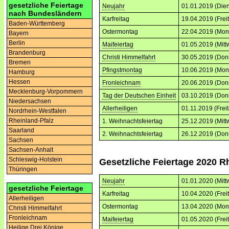
gesetzliche Feiertage
Neujahr
01.01.2019 (Dien
nach Bundesländern
Karfreitag
19.04.2019 (Frei
Baden-Württemberg
Ostermontag
22.04.2019 (Mon
Bayern
Berlin
Maifeiertag
01.05.2019 (Mitt
Brandenburg
Christi Himmelfahrt
30.05.2019 (Don
Bremen
Pfingstmontag
10.06.2019 (Mon
Hamburg
Hessen
Fronleichnam
20.06.2019 (Don
Mecklenburg-Vorpommern
Tag der Deutschen Einheit
03.10.2019 (Don
Niedersachsen
Allerheiligen
01.11.2019 (Frei
Nordrhein-Westfalen
Rheinland-Pfalz
1. Weihnachtsfeiertag
25.12.2019 (Mitt
Saarland
2. Weihnachtsfeiertag
26.12.2019 (Don
Sachsen
Sachsen-Anhalt
Schleswig-Holstein
Gesetzliche Feiertage 2020 R
Thüringen
Neujahr
01.01.2020 (Mitt
gesetzliche Feiertage
Karfreitag
10.04.2020 (Frei
Allerheiligen
Ostermontag
13.04.2020 (Mon
Christi Himmelfahrt
Fronleichnam
Maifeiertag
01.05.2020 (Frei
Heilige Drei Könige