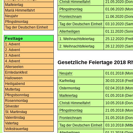
Christi Himmelfahrt
21.05.2020 (Don
Maifeiertag
Pfingstmontag
01.06.2020 (Mon
Mariä Himmelfahrt
Neujahr
Fronleichnam
11.06.2020 (Don
Pfingstmontag
Tag der Deutschen Einheit
03.10.2020 (Sam
Tag der Deutschen Einheit
Allerheiligen
01.11.2020 (Son
Festtage
1. Weihnachtsfeiertag
25.12.2020 (Frei
1. Advent
2. Weihnachtsfeiertag
26.12.2020 (Sam
2. Advent
3. Advent
4. Advent
Gesetzliche Feiertage 2018 R
Allerseelen
Erntedankfest
Neujahr
01.01.2018 (Mon
Halloween
Karfreitag
30.03.2018 (Frei
Heiligabend
Ostermontag
02.04.2018 (Mon
Muttertag
Pfingstsonntag
Maifeiertag
01.05.2018 (Dien
Rosenmontag
Christi Himmelfahrt
10.05.2018 (Don
Silvester
Pfingstmontag
21.05.2018 (Mon
St. Martinstag
Valentinstag
Fronleichnam
31.05.2018 (Don
Vatertag
Tag der Deutschen Einheit
03.10.2018 (Mitt
Volkstrauertag
Allerheiligen
01.11.2018 (Don