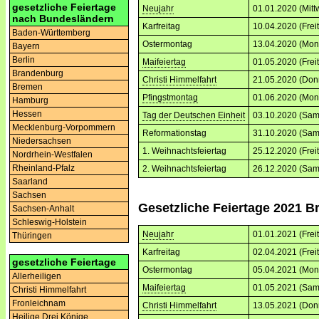
gesetzliche Feiertage
Neujahr
01.01.2020 (Mitt
nach Bundesländern
Karfreitag
10.04.2020 (Frei
Baden-Württemberg
Ostermontag
13.04.2020 (Mon
Bayern
Berlin
Maifeiertag
01.05.2020 (Frei
Brandenburg
Christi Himmelfahrt
21.05.2020 (Don
Bremen
Pfingstmontag
01.06.2020 (Mon
Hamburg
Hessen
Tag der Deutschen Einheit
03.10.2020 (Sam
Mecklenburg-Vorpommern
Reformationstag
31.10.2020 (Sam
Niedersachsen
1. Weihnachtsfeiertag
25.12.2020 (Frei
Nordrhein-Westfalen
Rheinland-Pfalz
2. Weihnachtsfeiertag
26.12.2020 (Sam
Saarland
Sachsen
Gesetzliche Feiertage 2021 
Sachsen-Anhalt
Schleswig-Holstein
Neujahr
01.01.2021 (Frei
Thüringen
Karfreitag
02.04.2021 (Frei
gesetzliche Feiertage
Ostermontag
05.04.2021 (Mon
Allerheiligen
Maifeiertag
01.05.2021 (Sam
Christi Himmelfahrt
Fronleichnam
Christi Himmelfahrt
13.05.2021 (Don
Heilige Drei Könige