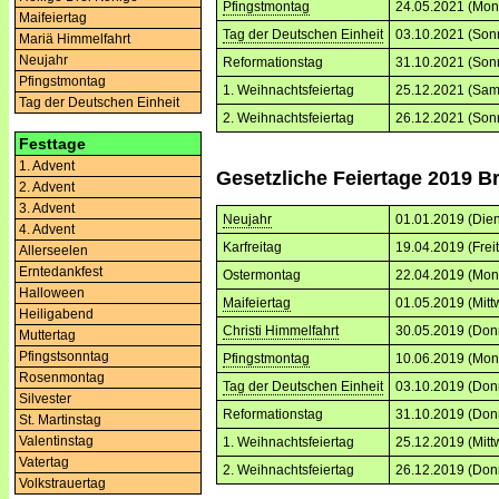
Pfingstmontag
24.05.2021 (Mon
Maifeiertag
Tag der Deutschen Einheit
03.10.2021 (Son
Mariä Himmelfahrt
Neujahr
Reformationstag
31.10.2021 (Son
Pfingstmontag
1. Weihnachtsfeiertag
25.12.2021 (Sam
Tag der Deutschen Einheit
2. Weihnachtsfeiertag
26.12.2021 (Son
Festtage
1. Advent
Gesetzliche Feiertage 2019 
2. Advent
3. Advent
Neujahr
01.01.2019 (Dien
4. Advent
Karfreitag
19.04.2019 (Frei
Allerseelen
Erntedankfest
Ostermontag
22.04.2019 (Mon
Halloween
Maifeiertag
01.05.2019 (Mitt
Heiligabend
Christi Himmelfahrt
30.05.2019 (Don
Muttertag
Pfingstsonntag
Pfingstmontag
10.06.2019 (Mon
Rosenmontag
Tag der Deutschen Einheit
03.10.2019 (Don
Silvester
Reformationstag
31.10.2019 (Don
St. Martinstag
Valentinstag
1. Weihnachtsfeiertag
25.12.2019 (Mitt
Vatertag
2. Weihnachtsfeiertag
26.12.2019 (Don
Volkstrauertag