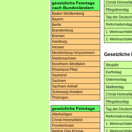
Christi Himmelfa
gesetzliche Feiertage
nach Bundesländern
Pfingstmontag
Baden-Württemberg
Tag der Deutsch
Bayern
Reformationsta
Berlin
Brandenburg
1. Weihnachtsfe
Bremen
2. Weihnachtsfe
Hamburg
Hessen
Mecklenburg-Vorpommern
Gesetzliche
Niedersachsen
Nordrhein-Westfalen
Neujahr
Rheinland-Pfalz
Karfreitag
Saarland
Ostermontag
Sachsen
Sachsen-Anhalt
Maifeiertag
Schleswig-Holstein
Christi Himmelfa
Thüringen
Pfingstmontag
gesetzliche Feiertage
Tag der Deutsch
Allerheiligen
Reformationsta
Christi Himmelfahrt
1. Weihnachtsfe
Fronleichnam
2. Weihnachtsfe
Heilige Drei Könige