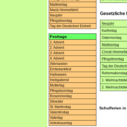
Maifeiertag
Mariä Himmelfahrt
Gesetzliche
Neujahr
Pfingstmontag
Neujahr
Tag der Deutschen Einheit
Karfreitag
Festtage
Ostermontag
1. Advent
Maifeiertag
2. Advent
Christi Himmelfa
3. Advent
4. Advent
Pfingstmontag
Allerseelen
Tag der Deutsch
Erntedankfest
Reformationsta
Halloween
Heiligabend
1. Weihnachtsfe
Muttertag
2. Weihnachtsfe
Pfingstsonntag
Rosenmontag
Silvester
St. Martinstag
Schulferien i
Valentinstag
Vatertag
Volkstrauertag