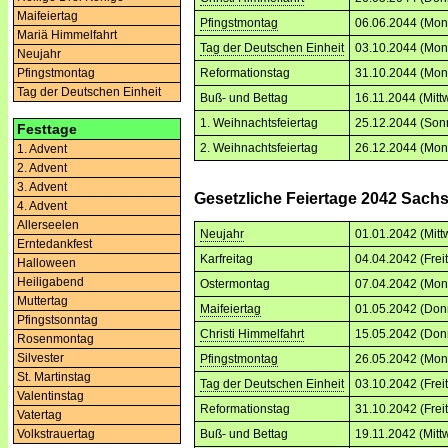
Maifeiertag
Pfingstmontag
06.06.2044 (Mon
Mariä Himmelfahrt
Tag der Deutschen Einheit
03.10.2044 (Mon
Neujahr
Reformationstag
31.10.2044 (Mon
Pfingstmontag
Tag der Deutschen Einheit
Buß- und Bettag
16.11.2044 (Mitt
1. Weihnachtsfeiertag
25.12.2044 (Son
Festtage
2. Weihnachtsfeiertag
26.12.2044 (Mon
1. Advent
2. Advent
3. Advent
Gesetzliche Feiertage 2042 Sach
4. Advent
Allerseelen
Neujahr
01.01.2042 (Mitt
Erntedankfest
Karfreitag
04.04.2042 (Frei
Halloween
Heiligabend
Ostermontag
07.04.2042 (Mon
Muttertag
Maifeiertag
01.05.2042 (Don
Pfingstsonntag
Christi Himmelfahrt
15.05.2042 (Don
Rosenmontag
Silvester
Pfingstmontag
26.05.2042 (Mon
St. Martinstag
Tag der Deutschen Einheit
03.10.2042 (Frei
Valentinstag
Reformationstag
31.10.2042 (Frei
Vatertag
Volkstrauertag
Buß- und Bettag
19.11.2042 (Mitt