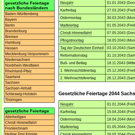
gesetzliche Feiertage
Neujahr
01.01.2043 (Don
nach Bundesländern
Karfreitag
27.03.2043 (Frei
Baden-Württemberg
Ostermontag
30.03.2043 (Mon
Bayern
Berlin
Maifeiertag
01.05.2043 (Frei
Brandenburg
Christi Himmelfahrt
07.05.2043 (Don
Bremen
Pfingstmontag
18.05.2043 (Mon
Hamburg
Tag der Deutschen Einheit
03.10.2043 (Sam
Hessen
Mecklenburg-Vorpommern
Reformationstag
31.10.2043 (Sam
Niedersachsen
Buß- und Bettag
18.11.2043 (Mitt
Nordrhein-Westfalen
1. Weihnachtsfeiertag
25.12.2043 (Frei
Rheinland-Pfalz
Saarland
2. Weihnachtsfeiertag
26.12.2043 (Sam
Sachsen
Sachsen-Anhalt
Gesetzliche Feiertage 2044 Sach
Schleswig-Holstein
Thüringen
Neujahr
01.01.2044 (Frei
gesetzliche Feiertage
Karfreitag
15.04.2044 (Frei
Allerheiligen
Ostermontag
18.04.2044 (Mon
Christi Himmelfahrt
Maifeiertag
01.05.2044 (Son
Fronleichnam
Heilige Drei Könige
Christi Himmelfahrt
26.05.2044 (Don