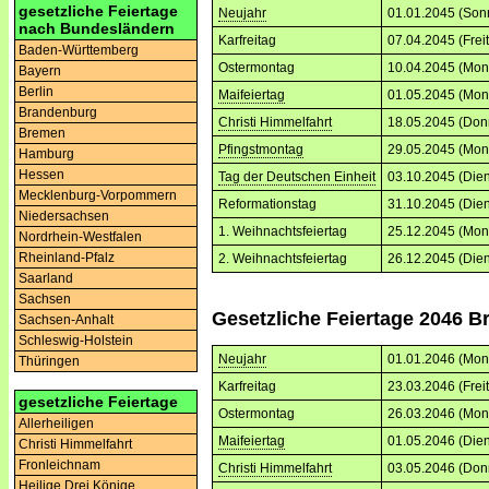
gesetzliche Feiertage
Neujahr
01.01.2045 (Son
nach Bundesländern
Karfreitag
07.04.2045 (Frei
Baden-Württemberg
Ostermontag
10.04.2045 (Mon
Bayern
Berlin
Maifeiertag
01.05.2045 (Mon
Brandenburg
Christi Himmelfahrt
18.05.2045 (Don
Bremen
Pfingstmontag
29.05.2045 (Mon
Hamburg
Hessen
Tag der Deutschen Einheit
03.10.2045 (Dien
Mecklenburg-Vorpommern
Reformationstag
31.10.2045 (Dien
Niedersachsen
1. Weihnachtsfeiertag
25.12.2045 (Mon
Nordrhein-Westfalen
Rheinland-Pfalz
2. Weihnachtsfeiertag
26.12.2045 (Dien
Saarland
Sachsen
Gesetzliche Feiertage 2046 
Sachsen-Anhalt
Schleswig-Holstein
Neujahr
01.01.2046 (Mon
Thüringen
Karfreitag
23.03.2046 (Frei
gesetzliche Feiertage
Ostermontag
26.03.2046 (Mon
Allerheiligen
Maifeiertag
01.05.2046 (Dien
Christi Himmelfahrt
Fronleichnam
Christi Himmelfahrt
03.05.2046 (Don
Heilige Drei Könige