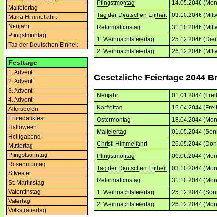
Pfingstmontag
14.05.2046 (Mon
Maifeiertag
Tag der Deutschen Einheit
03.10.2046 (Mitt
Mariä Himmelfahrt
Neujahr
Reformationstag
31.10.2046 (Mitt
Pfingstmontag
1. Weihnachtsfeiertag
25.12.2046 (Dien
Tag der Deutschen Einheit
2. Weihnachtsfeiertag
26.12.2046 (Mitt
Festtage
1. Advent
Gesetzliche Feiertage 2044 
2. Advent
3. Advent
Neujahr
01.01.2044 (Frei
4. Advent
Karfreitag
15.04.2044 (Frei
Allerseelen
Erntedankfest
Ostermontag
18.04.2044 (Mon
Halloween
Maifeiertag
01.05.2044 (Son
Heiligabend
Christi Himmelfahrt
26.05.2044 (Don
Muttertag
Pfingstsonntag
Pfingstmontag
06.06.2044 (Mon
Rosenmontag
Tag der Deutschen Einheit
03.10.2044 (Mon
Silvester
Reformationstag
31.10.2044 (Mon
St. Martinstag
Valentinstag
1. Weihnachtsfeiertag
25.12.2044 (Son
Vatertag
2. Weihnachtsfeiertag
26.12.2044 (Mon
Volkstrauertag