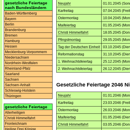
gesetzliche Feiertage
Neujahr
01.01.2045 (Son
nach Bundesländern
Karfreitag
07.04.2045 (Frei
Baden-Württemberg
Ostermontag
10.04.2045 (Mon
Bayern
Berlin
Maifeiertag
01.05.2045 (Mon
Brandenburg
Christi Himmelfahrt
18.05.2045 (Don
Bremen
Pfingstmontag
29.05.2045 (Mon
Hamburg
Hessen
Tag der Deutschen Einheit
03.10.2045 (Dien
Mecklenburg-Vorpommern
Reformationstag
31.10.2045 (Dien
Niedersachsen
1. Weihnachtsfeiertag
25.12.2045 (Mon
Nordrhein-Westfalen
Rheinland-Pfalz
2. Weihnachtsfeiertag
26.12.2045 (Dien
Saarland
Sachsen
Gesetzliche Feiertage 2046 
Sachsen-Anhalt
Schleswig-Holstein
Neujahr
01.01.2046 (Mon
Thüringen
Karfreitag
23.03.2046 (Frei
gesetzliche Feiertage
Ostermontag
26.03.2046 (Mon
Allerheiligen
Maifeiertag
01.05.2046 (Dien
Christi Himmelfahrt
Fronleichnam
Christi Himmelfahrt
03.05.2046 (Don
Heilige Drei Könige