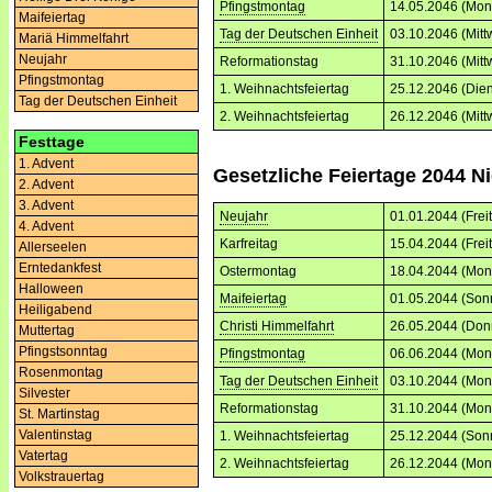
Pfingstmontag
14.05.2046 (Mon
Maifeiertag
Tag der Deutschen Einheit
03.10.2046 (Mitt
Mariä Himmelfahrt
Neujahr
Reformationstag
31.10.2046 (Mitt
Pfingstmontag
1. Weihnachtsfeiertag
25.12.2046 (Dien
Tag der Deutschen Einheit
2. Weihnachtsfeiertag
26.12.2046 (Mitt
Festtage
1. Advent
Gesetzliche Feiertage 2044 
2. Advent
3. Advent
Neujahr
01.01.2044 (Frei
4. Advent
Karfreitag
15.04.2044 (Frei
Allerseelen
Erntedankfest
Ostermontag
18.04.2044 (Mon
Halloween
Maifeiertag
01.05.2044 (Son
Heiligabend
Christi Himmelfahrt
26.05.2044 (Don
Muttertag
Pfingstsonntag
Pfingstmontag
06.06.2044 (Mon
Rosenmontag
Tag der Deutschen Einheit
03.10.2044 (Mon
Silvester
Reformationstag
31.10.2044 (Mon
St. Martinstag
Valentinstag
1. Weihnachtsfeiertag
25.12.2044 (Son
Vatertag
2. Weihnachtsfeiertag
26.12.2044 (Mon
Volkstrauertag