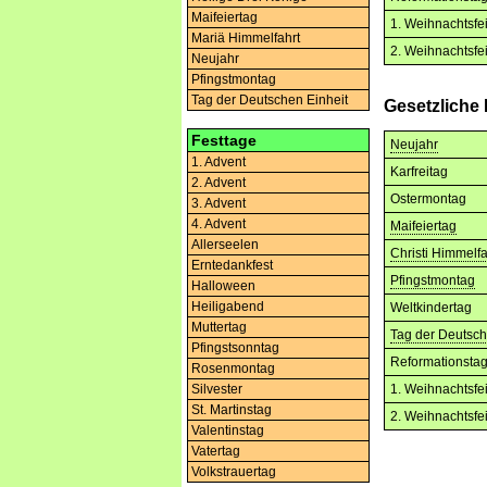
Maifeiertag
1. Weihnachtsfe
Mariä Himmelfahrt
2. Weihnachtsfe
Neujahr
Pfingstmontag
Tag der Deutschen Einheit
Gesetzliche
Festtage
Neujahr
1. Advent
Karfreitag
2. Advent
Ostermontag
3. Advent
4. Advent
Maifeiertag
Allerseelen
Christi Himmelfa
Erntedankfest
Pfingstmontag
Halloween
Heiligabend
Weltkindertag
Muttertag
Tag der Deutsch
Pfingstsonntag
Reformationsta
Rosenmontag
Silvester
1. Weihnachtsfe
St. Martinstag
2. Weihnachtsfe
Valentinstag
Vatertag
Volkstrauertag