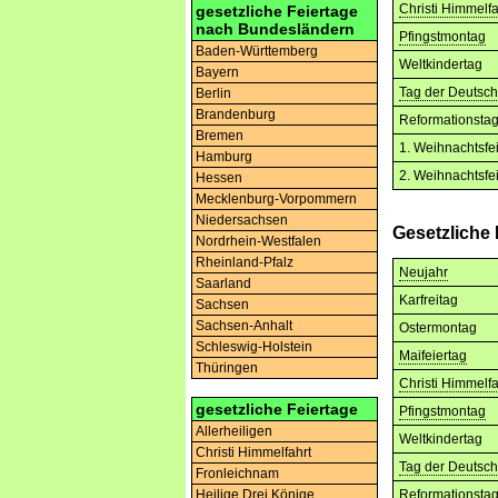
Christi Himmelfa
gesetzliche Feiertage
nach Bundesländern
Pfingstmontag
Baden-Württemberg
Weltkindertag
Bayern
Tag der Deutsch
Berlin
Brandenburg
Reformationsta
Bremen
1. Weihnachtsfe
Hamburg
2. Weihnachtsfe
Hessen
Mecklenburg-Vorpommern
Niedersachsen
Gesetzliche
Nordrhein-Westfalen
Rheinland-Pfalz
Neujahr
Saarland
Karfreitag
Sachsen
Sachsen-Anhalt
Ostermontag
Schleswig-Holstein
Maifeiertag
Thüringen
Christi Himmelfa
gesetzliche Feiertage
Pfingstmontag
Allerheiligen
Weltkindertag
Christi Himmelfahrt
Tag der Deutsch
Fronleichnam
Reformationsta
Heilige Drei Könige