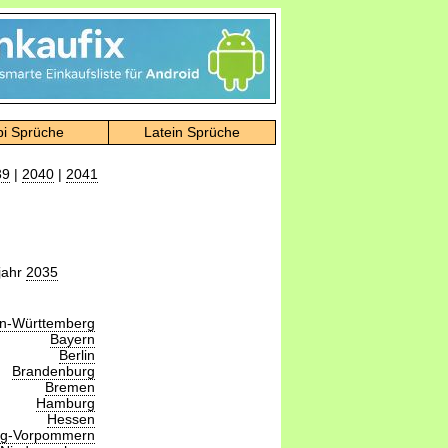
bi Sprüche
Latein Sprüche
39
|
2040
|
2041
jahr
2035
n-Württemberg
Bayern
Berlin
Brandenburg
Bremen
Hamburg
Hessen
rg-Vorpommern