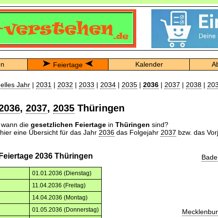
en
Kalender
A
Feiertage
elles Jahr
|
2031
|
2032
|
2033
|
2034
|
2035
|
2036
|
2037
|
2038
|
20
2036
,
2037
,
2035
Thüringen
n wann die
gesetzlichen Feiertage
in
Thüringen
sind?
 hier eine Übersicht für das Jahr
2036
das Folgejahr
2037
bzw. das Vor
 Feiertage 2036 Thüringen
Bade
01.01.2036 (Dienstag)
11.04.2036 (Freitag)
14.04.2036 (Montag)
01.05.2036 (Donnerstag)
Mecklenbu