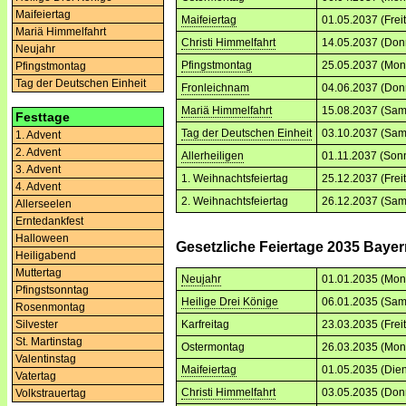
Maifeiertag
Maifeiertag
01.05.2037 (Frei
Mariä Himmelfahrt
Christi Himmelfahrt
14.05.2037 (Don
Neujahr
Pfingstmontag
25.05.2037 (Mon
Pfingstmontag
Tag der Deutschen Einheit
Fronleichnam
04.06.2037 (Don
Mariä Himmelfahrt
15.08.2037 (Sam
Festtage
Tag der Deutschen Einheit
03.10.2037 (Sam
1. Advent
2. Advent
Allerheiligen
01.11.2037 (Son
3. Advent
1. Weihnachtsfeiertag
25.12.2037 (Frei
4. Advent
2. Weihnachtsfeiertag
26.12.2037 (Sam
Allerseelen
Erntedankfest
Halloween
Gesetzliche Feiertage 2035 Baye
Heiligabend
Muttertag
Neujahr
01.01.2035 (Mon
Pfingstsonntag
Heilige Drei Könige
06.01.2035 (Sam
Rosenmontag
Silvester
Karfreitag
23.03.2035 (Frei
St. Martinstag
Ostermontag
26.03.2035 (Mon
Valentinstag
Maifeiertag
01.05.2035 (Dien
Vatertag
Christi Himmelfahrt
03.05.2035 (Don
Volkstrauertag