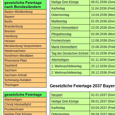
Heilige Drei Könige
06.01.2036 (Son
gesetzliche Feiertage
nach Bundesländern
Karfreitag
11.04.2036 (Frei
Baden-Württemberg
Ostermontag
14.04.2036 (Mon
Bayern
Maifeiertag
01.05.2036 (Don
Berlin
Brandenburg
Christi Himmelfahrt
22.05.2036 (Don
Bremen
Pfingstmontag
02.06.2036 (Mon
Hamburg
Fronleichnam
12.06.2036 (Don
Hessen
Mecklenburg-Vorpommern
Mariä Himmelfahrt
15.08.2036 (Frei
Niedersachsen
Tag der Deutschen Einheit
03.10.2036 (Frei
Nordrhein-Westfalen
Allerheiligen
01.11.2036 (Sam
Rheinland-Pfalz
Saarland
1. Weihnachtsfeiertag
25.12.2036 (Don
Sachsen
2. Weihnachtsfeiertag
26.12.2036 (Frei
Sachsen-Anhalt
Schleswig-Holstein
Thüringen
Gesetzliche Feiertage 2037 Baye
gesetzliche Feiertage
Neujahr
01.01.2037 (Don
Allerheiligen
Heilige Drei Könige
06.01.2037 (Dien
Christi Himmelfahrt
Karfreitag
03.04.2037 (Frei
Fronleichnam
Ostermontag
06.04.2037 (Mon
Heilige Drei Könige