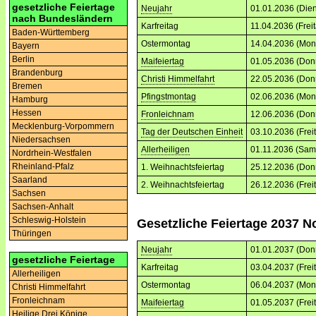
gesetzliche Feiertage
Neujahr
01.01.2036 (Dien
nach Bundesländern
Karfreitag
11.04.2036 (Frei
Baden-Württemberg
Ostermontag
14.04.2036 (Mon
Bayern
Berlin
Maifeiertag
01.05.2036 (Don
Brandenburg
Christi Himmelfahrt
22.05.2036 (Don
Bremen
Pfingstmontag
02.06.2036 (Mon
Hamburg
Hessen
Fronleichnam
12.06.2036 (Don
Mecklenburg-Vorpommern
Tag der Deutschen Einheit
03.10.2036 (Frei
Niedersachsen
Allerheiligen
01.11.2036 (Sam
Nordrhein-Westfalen
Rheinland-Pfalz
1. Weihnachtsfeiertag
25.12.2036 (Don
Saarland
2. Weihnachtsfeiertag
26.12.2036 (Frei
Sachsen
Sachsen-Anhalt
Schleswig-Holstein
Gesetzliche Feiertage 2037 N
Thüringen
Neujahr
01.01.2037 (Don
gesetzliche Feiertage
Karfreitag
03.04.2037 (Frei
Allerheiligen
Ostermontag
06.04.2037 (Mon
Christi Himmelfahrt
Fronleichnam
Maifeiertag
01.05.2037 (Frei
Heilige Drei Könige