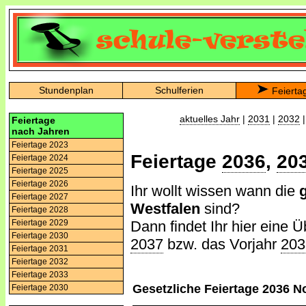
Stundenplan
Schulferien
Feierta
aktuelles Jahr
|
2031
|
2032
Feiertage
nach Jahren
Feiertage 2023
Feiertage
2036
,
20
Feiertage 2024
Feiertage 2025
Feiertage 2026
Ihr wollt wissen wann die
Feiertage 2027
Westfalen
sind?
Feiertage 2028
Dann findet Ihr hier eine Ü
Feiertage 2029
Feiertage 2030
2037
bzw. das Vorjahr
203
Feiertage 2031
Feiertage 2032
Feiertage 2033
Gesetzliche Feiertage 2036 N
Feiertage 2030