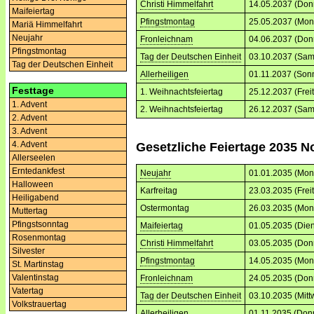
Christi Himmelfahrt
14.05.2037 (Don
Maifeiertag
Pfingstmontag
25.05.2037 (Mon
Mariä Himmelfahrt
Neujahr
Fronleichnam
04.06.2037 (Don
Pfingstmontag
Tag der Deutschen Einheit
03.10.2037 (Sam
Tag der Deutschen Einheit
Allerheiligen
01.11.2037 (Son
Festtage
1. Weihnachtsfeiertag
25.12.2037 (Frei
1. Advent
2. Weihnachtsfeiertag
26.12.2037 (Sam
2. Advent
3. Advent
4. Advent
Gesetzliche Feiertage 2035 N
Allerseelen
Erntedankfest
Neujahr
01.01.2035 (Mon
Halloween
Karfreitag
23.03.2035 (Frei
Heiligabend
Ostermontag
26.03.2035 (Mon
Muttertag
Pfingstsonntag
Maifeiertag
01.05.2035 (Dien
Rosenmontag
Christi Himmelfahrt
03.05.2035 (Don
Silvester
Pfingstmontag
14.05.2035 (Mon
St. Martinstag
Valentinstag
Fronleichnam
24.05.2035 (Don
Vatertag
Tag der Deutschen Einheit
03.10.2035 (Mitt
Volkstrauertag
Allerheiligen
01.11.2035 (Don