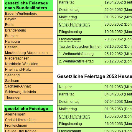
Karfreitag
19.04.2052 (Frei
gesetzliche Feiertage
nach Bundesländern
Ostermontag
22.04.2052 (Mon
Baden-Württemberg
Maifeiertag
01.05.2052 (Mitt
Bayern
Christi Himmelfahrt
30.05.2052 (Don
Berlin
Brandenburg
Pfingstmontag
10.06.2052 (Mon
Bremen
Fronleichnam
20.06.2052 (Don
Hamburg
Tag der Deutschen Einheit
03.10.2052 (Don
Hessen
Mecklenburg-Vorpommern
1. Weihnachtsfeiertag
25.12.2052 (Mitt
Niedersachsen
2. Weihnachtsfeiertag
26.12.2052 (Don
Nordrhein-Westfalen
Rheinland-Pfalz
Saarland
Gesetzliche Feiertage 2053 Hess
Sachsen
Sachsen-Anhalt
Neujahr
01.01.2053 (Mitt
Schleswig-Holstein
Karfreitag
04.04.2053 (Frei
Thüringen
Ostermontag
07.04.2053 (Mon
gesetzliche Feiertage
Maifeiertag
01.05.2053 (Don
Allerheiligen
Christi Himmelfahrt
15.05.2053 (Don
Christi Himmelfahrt
Pfingstmontag
26.05.2053 (Mon
Fronleichnam
Fronleichnam
05.06.2053 (Don
Heilige Drei Könige