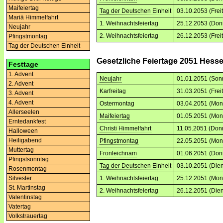
Maifeiertag
Tag der Deutschen Einheit
03.10.2053 (Frei
Mariä Himmelfahrt
1. Weihnachtsfeiertag
25.12.2053 (Don
Neujahr
2. Weihnachtsfeiertag
26.12.2053 (Frei
Pfingstmontag
Tag der Deutschen Einheit
Gesetzliche Feiertage 2051 Hess
Festtage
1. Advent
Neujahr
01.01.2051 (Son
2. Advent
Karfreitag
31.03.2051 (Frei
3. Advent
4. Advent
Ostermontag
03.04.2051 (Mon
Allerseelen
Maifeiertag
01.05.2051 (Mon
Erntedankfest
Christi Himmelfahrt
11.05.2051 (Don
Halloween
Heiligabend
Pfingstmontag
22.05.2051 (Mon
Muttertag
Fronleichnam
01.06.2051 (Don
Pfingstsonntag
Tag der Deutschen Einheit
03.10.2051 (Dien
Rosenmontag
Silvester
1. Weihnachtsfeiertag
25.12.2051 (Mon
St. Martinstag
2. Weihnachtsfeiertag
26.12.2051 (Dien
Valentinstag
Vatertag
Volkstrauertag