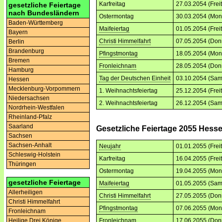
Karfreitag
27.03.2054 (Frei
gesetzliche Feiertage
nach Bundesländern
Ostermontag
30.03.2054 (Mon
Baden-Württemberg
Maifeiertag
01.05.2054 (Frei
Bayern
Christi Himmelfahrt
07.05.2054 (Don
Berlin
Brandenburg
Pfingstmontag
18.05.2054 (Mon
Bremen
Fronleichnam
28.05.2054 (Don
Hamburg
Tag der Deutschen Einheit
03.10.2054 (Sam
Hessen
Mecklenburg-Vorpommern
1. Weihnachtsfeiertag
25.12.2054 (Frei
Niedersachsen
2. Weihnachtsfeiertag
26.12.2054 (Sam
Nordrhein-Westfalen
Rheinland-Pfalz
Saarland
Gesetzliche Feiertage 2055 Hess
Sachsen
Sachsen-Anhalt
Neujahr
01.01.2055 (Frei
Schleswig-Holstein
Karfreitag
16.04.2055 (Frei
Thüringen
Ostermontag
19.04.2055 (Mon
gesetzliche Feiertage
Maifeiertag
01.05.2055 (Sam
Allerheiligen
Christi Himmelfahrt
27.05.2055 (Don
Christi Himmelfahrt
Pfingstmontag
07.06.2055 (Mon
Fronleichnam
Fronleichnam
17.06.2055 (Don
Heilige Drei Könige