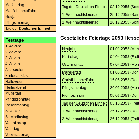
Maifeiertag
Tag der Deutschen Einheit
03.10.2055 (Son
Mariä Himmelfahrt
1. Weihnachtsfeiertag
25.12.2055 (Sam
Neujahr
2. Weihnachtsfeiertag
26.12.2055 (Son
Pfingstmontag
Tag der Deutschen Einheit
Gesetzliche Feiertage 2053 Hess
Festtage
1. Advent
Neujahr
01.01.2053 (Mitt
2. Advent
Karfreitag
04.04.2053 (Frei
3. Advent
4. Advent
Ostermontag
07.04.2053 (Mon
Allerseelen
Maifeiertag
01.05.2053 (Don
Erntedankfest
Christi Himmelfahrt
15.05.2053 (Don
Halloween
Heiligabend
Pfingstmontag
26.05.2053 (Mon
Muttertag
Fronleichnam
05.06.2053 (Don
Pfingstsonntag
Tag der Deutschen Einheit
03.10.2053 (Frei
Rosenmontag
Silvester
1. Weihnachtsfeiertag
25.12.2053 (Don
St. Martinstag
2. Weihnachtsfeiertag
26.12.2053 (Frei
Valentinstag
Vatertag
Volkstrauertag